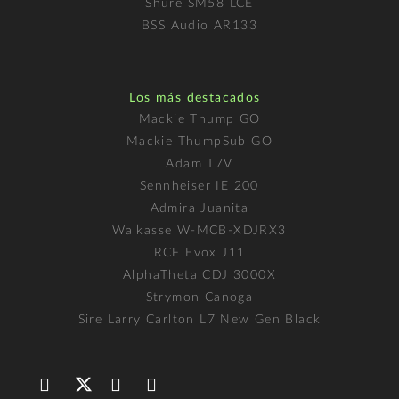
Shure SM58 LCE
BSS Audio AR133
Los más destacados
Mackie Thump GO
Mackie ThumpSub GO
Adam T7V
Sennheiser IE 200
Admira Juanita
Walkasse W-MCB-XDJRX3
RCF Evox J11
AlphaTheta CDJ 3000X
Strymon Canoga
Sire Larry Carlton L7 New Gen Black