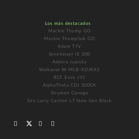
Los más destacados
Mackie Thump GO
Mackie ThumpSub GO
Adam T7V
Sennheiser IE 200
Admira Juanita
Walkasse W-MCB-XDJRX3
RCF Evox J11
AlphaTheta CDJ 3000X
Strymon Canoga
Sire Larry Carlton L7 New Gen Black