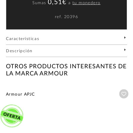
0,51€
Sumas
a
tu monedero
ref.
20396
Características
Descripción
OTROS PRODUCTOS INTERESANTES DE
LA MARCA ARMOUR
Añ
Armour APJC