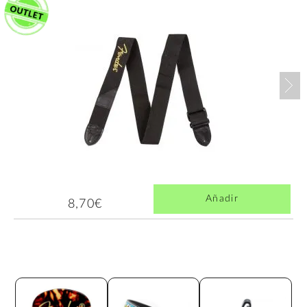
Nex
Añadir
8,70€