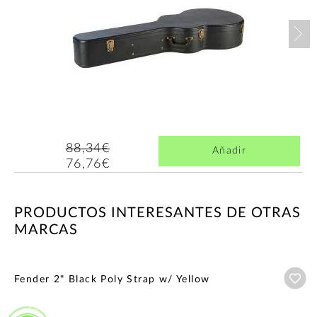
Nex
88,34€
Añadir
76,76€
PRODUCTOS INTERESANTES DE OTRAS
MARCAS
Añ
Fender 2" Black Poly Strap w/ Yellow