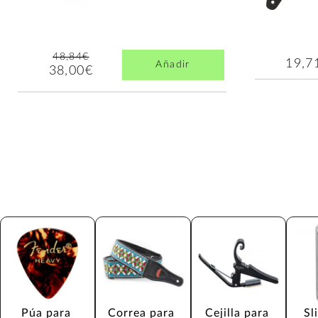
48,84€
19,7
Añadir
38,00€
Púa para 
Correa para 
Cejilla para 
Sl