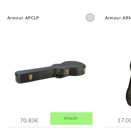
Añadir a wishlist
Armour APCLP
Armour AR
Añadir
70,83€
17,0