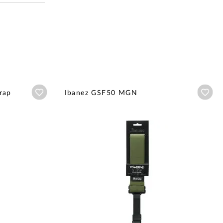
Añadir a wishlist
Aña
rap
Ibanez GSF50 MGN