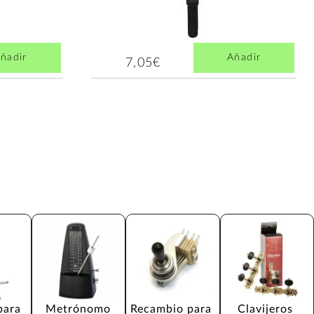
ñadir
Añadir
7,05€
para 
Metrónomo
Recambio para 
Clavijeros 