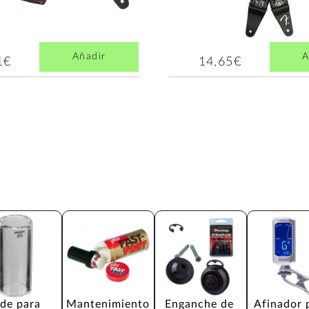
Añadir
A
1€
14,65€
ide para 
Mantenimiento 
Enganche de 
Afinador 