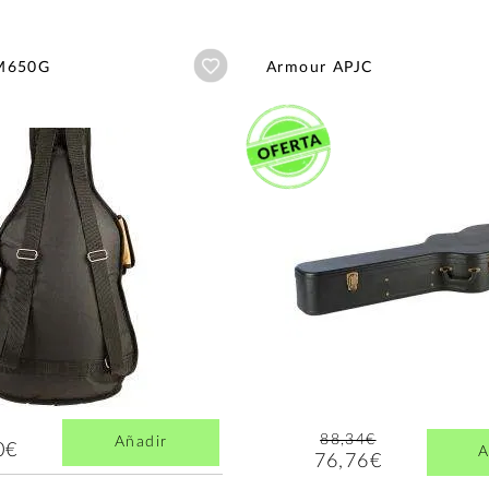
Añadir a wishlist
M650G
Armour APJC
88,34€
Añadir
0€
A
76,76€