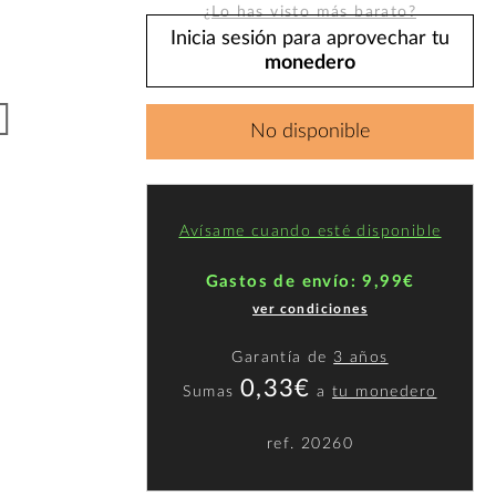
¿Lo has visto más barato?
Inicia sesión para aprovechar tu
monedero
No disponible
Avísame cuando esté disponible
Gastos de envío: 9,99€
ver condiciones
Garantía de
3 años
0,33€
Sumas
a
tu monedero
ref.
20260