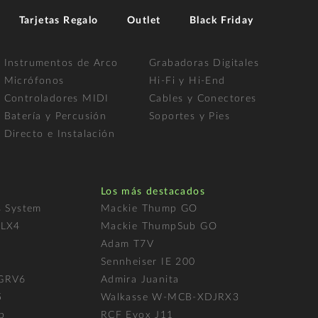
Tarjetas Regalo
Outlet
Black Friday
Instrumentos de Arco
Grabadoras Digitales
Micrófonos
Hi-Fi y Hi-End
Controladores MIDI
Cables y Conectores
Batería y Percusión
Soportes y Pies
Directo e Instalación
Los más destacados
s System
Mackie Thump GO
FLX4
Mackie ThumpSub GO
Adam T7V
l
Sennheiser IE 200
 GRV6
Admira Juanita
5
Walkasse W-MCB-XDJRX3
p
RCF Evox J11