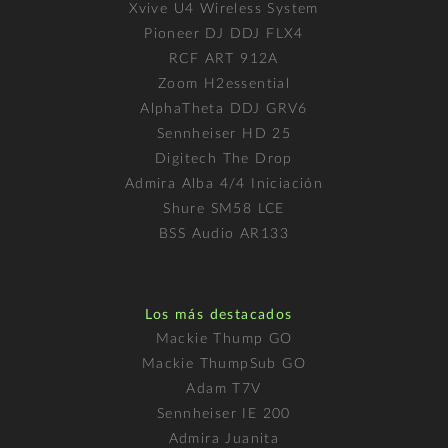
Xvive U4 Wireless System
Pioneer DJ DDJ FLX4
RCF ART 912A
Zoom H2essential
AlphaTheta DDJ GRV6
Sennheiser HD 25
Digitech The Drop
Admira Alba 4/4 Iniciación
Shure SM58 LCE
BSS Audio AR133
Los más destacados
Mackie Thump GO
Mackie ThumpSub GO
Adam T7V
Sennheiser IE 200
Admira Juanita