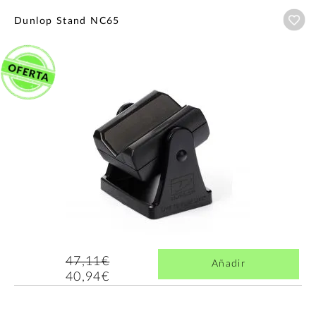
Añ
Dunlop Stand NC65
47,11€
Añadir
40,94€