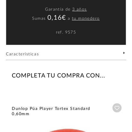
Garantía de
3 años
0,16€
Sumas
a
tu monedero
ref.
9575
Características
COMPLETA TU COMPRA CON...
Añadi
Dunlop Púa Player Tortex Standard
0,60mm