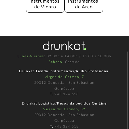
Instrumentos 
Instrumentos 
de Viento
de Arco
Lunes-Viernes
: 09.00h a 14.00h / 15.00 a 18.00h
Sábado
: Cerrado
Drunkat Tienda Instrumentos/Audio Profesional
Virgen del Carmen, 7
20012 Donostia - San Sebastián
Guipúzcoa
T.
943 324 618
Drunkat Logística/Recogida pedidos On Line
Virgen del Carmen, 39
20012 Donostia - San Sebastián
Guipúzcoa
T.
943 324 618