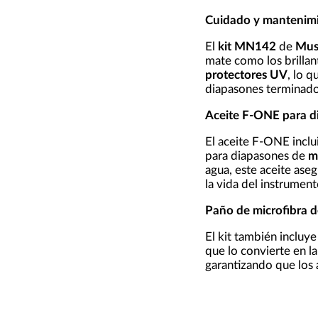
Cuidado y mantenimi
El
kit MN142
de
Mus
mate como los brillant
protectores UV
, lo q
diapasones terminados
Aceite F-ONE para d
El aceite F-ONE inclu
para diapasones de
m
agua, este aceite ase
la vida del instrument
Paño de microfibra de
El kit también incluy
que lo convierte en la
garantizando que los