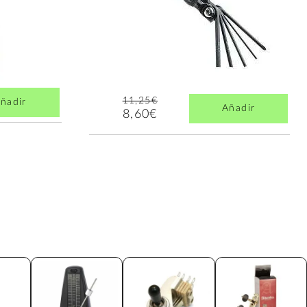
11,25€
ñadir
Añadir
8,60€