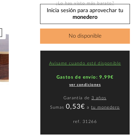
¿Lo has visto más barato?
Inicia sesión para aprovechar tu
monedero
No disponible
Avísame cuando esté disponible
Gastos de envío: 9,99€
ver condiciones
Garantía de
3 años
0,53€
Sumas
a
tu monedero
ref.
31266