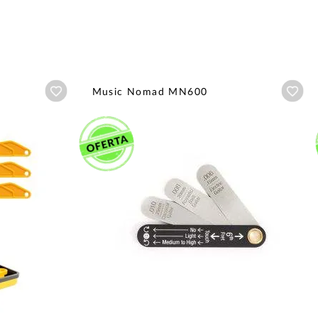
Añadir a wishlist
Aña
Music Nomad MN600