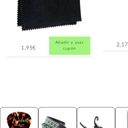
Añadir y usar
2,1
1,95€
cupón