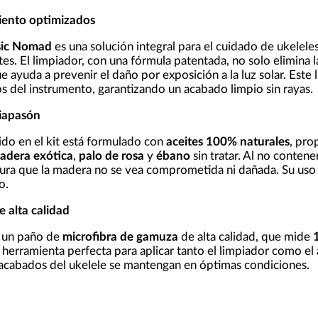
ento optimizados
ic Nomad
es una solución integral para el cuidado de ukelele
es. El limpiador, con una fórmula patentada, no solo elimina la
ue ayuda a prevenir el daño por exposición a la luz solar. Este l
 del instrumento, garantizando un acabado limpio sin rayas.
iapasón
ido en el kit está formulado con
aceites 100% naturales
, pro
adera exótica
,
palo de rosa
y
ébano
sin tratar. Al no contene
gura que la madera no se vea comprometida ni dañada. Su uso 
o.
 alta calidad
e un paño de
microfibra de gamuza
de alta calidad, que mide
 herramienta perfecta para aplicar tanto el limpiador como el 
 acabados del ukelele se mantengan en óptimas condiciones.