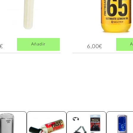
Añadir
A
7€
6,00€