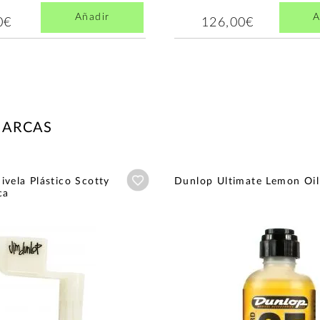
Añadir
A
0€
126,00€
MARCAS
Añadir a wishlist
vela Plástico Scotty
Dunlop Ultimate Lemon Oil
ca