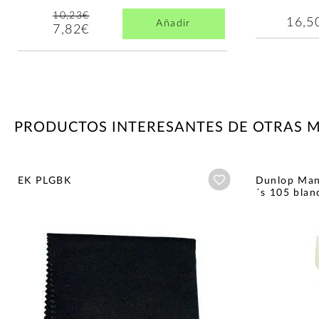
10,23€
16,5
Añadir
7,82€
PRODUCTOS INTERESANTES DE OTRAS 
Añadir a wishlist
EK PLGBK
Dunlop Mani
´s 105 blan