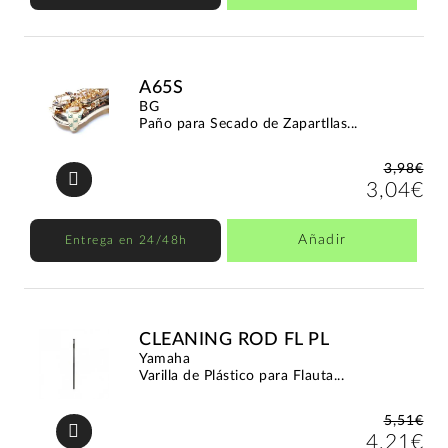
A65S
BG
Paño para Secado de Zapartllas...
3,98€
3,04€
Añadir
Entrega en 24/48h
CLEANING ROD FL PL
Yamaha
Varilla de Plástico para Flauta...
5,51€
4,21€