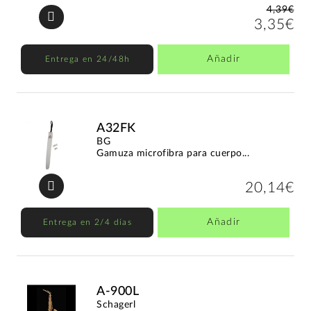
4,39€
3,35€
Añadir
Entrega en 24/48h
A32FK
BG
Gamuza microfibra para cuerpo...
20,14€
Añadir
Entrega en 2/4 días
A-900L
Schagerl