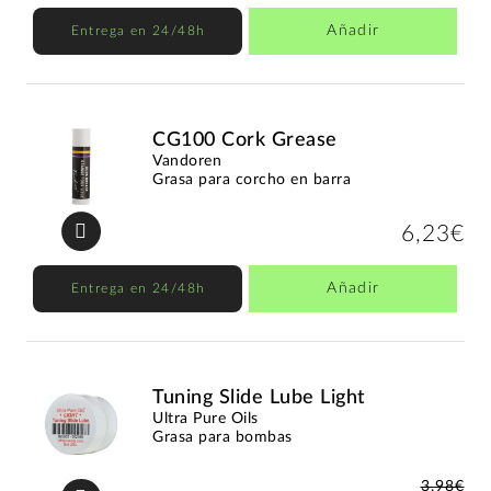
Añadir
Entrega en 24/48h
CG100 Cork Grease
Vandoren
Grasa para corcho en barra
6,23€
Añadir
Entrega en 24/48h
Tuning Slide Lube Light
Ultra Pure Oils
Grasa para bombas
3,98€