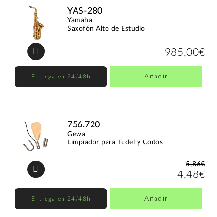
YAS-280
Yamaha
Saxofón Alto de Estudio
985,00€
Añadir
Entrega en 24/48h
756.720
Gewa
Limpiador para Tudel y Codos
5,86€
4,48€
Añadir
Entrega en 24/48h