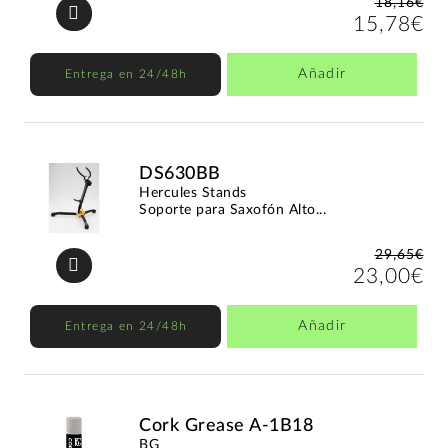
18,16€
15,78€
Añadir
Entrega en 24/48h
DS630BB
Hercules Stands
Soporte para Saxofón Alto...
29,65€
23,00€
Añadir
Entrega en 24/48h
Cork Grease A-1B18
BG