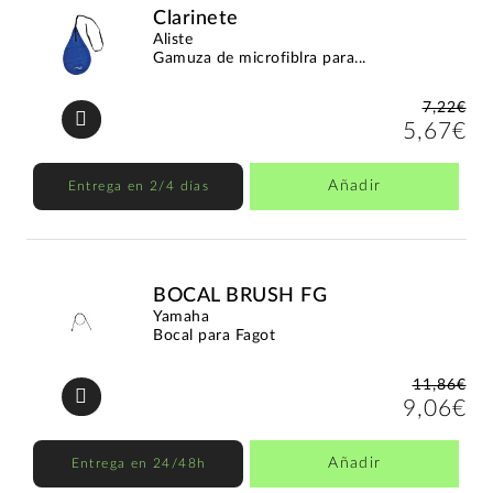
Clarinete
Aliste
Gamuza de microfiblra para...
7,22€
5,67€
Añadir
Entrega en 2/4 días
BOCAL BRUSH FG
Yamaha
Bocal para Fagot
11,86€
9,06€
Añadir
Entrega en 24/48h