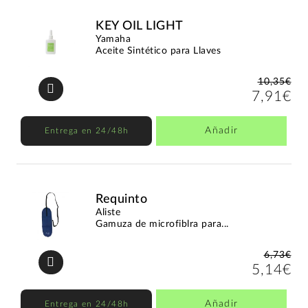
KEY OIL LIGHT
Yamaha
Aceite Sintético para Llaves
10,35€
7,91€
Añadir
Entrega en 24/48h
Requinto
Aliste
Gamuza de microfiblra para...
6,73€
5,14€
Añadir
Entrega en 24/48h