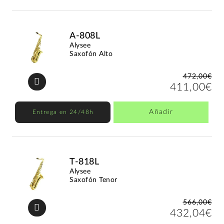
A-808L
Alysee
Saxofón Alto
472,00€
411,00€
Añadir
Entrega en 24/48h
T-818L
Alysee
Saxofón Tenor
566,00€
432,04€