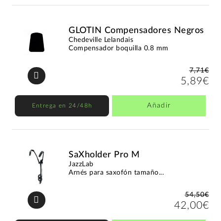
GLOTIN Compensadores Negros
Chedeville Lelandais
Compensador boquilla 0.8 mm
7,71€
5,89€
Añadir
Entrega en 24/48h
SaXholder Pro M
JazzLab
Arnés para saxofón tamaño...
54,50€
42,00€