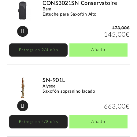
CONS3021SN Conservatoire
Bam
Estuche para Saxofón Alto
173,00€
145,00€
Añadir
Entrega en 2/4 días
SN-901L
Alysee
Saxofón sopranino lacado
663,00€
Añadir
Entrega en 4/8 días