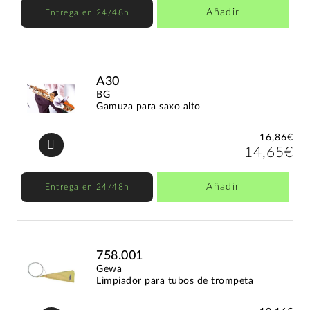
Añadir
Entrega en 24/48h
A30
BG
Gamuza para saxo alto
16,86€
14,65€
Añadir
Entrega en 24/48h
758.001
Gewa
Limpiador para tubos de trompeta