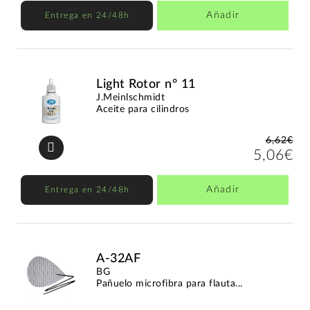
Añadir
Entrega en 24/48h
Light Rotor nº 11
J.Meinlschmidt
Aceite para cilindros
6,62€
5,06€
Añadir
Entrega en 24/48h
A-32AF
BG
Pañuelo microfibra para flauta...