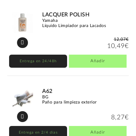
LACQUER POLISH
Yamaha
Líquido Limpiador para Lacados
12,07€
10,49€
Añadir
Entrega en 24/48h
A62
BG
Paño para limpieza exterior
8,27€
Añadir
Entrega en 2/4 días