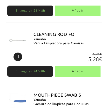
Añadir
Entrega en 24/48h
CLEANING ROD FO
Yamaha
Varilla Limpiadora para Camisas...
6,91€
5,28€
Añadir
Entrega en 24/48h
MOUTHPIECE SWAB S
Yamaha
Gamuza de limpieza para Boquillas