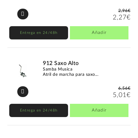
2,96€
2,27€
Añadir
Entrega en 24/48h
912 Saxo Alto
Samba Musica
Atril de marcha para saxo...
6,56€
5,01€
Añadir
Entrega en 24/48h