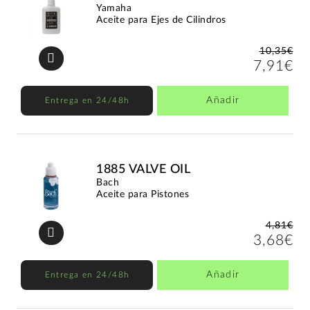
Yamaha
Aceite para Ejes de Cilindros
10,35€
7,91€
Añadir
Entrega en 24/48h
1885 VALVE OIL
Bach
Aceite para Pistones
4,81€
3,68€
Añadir
Entrega en 24/48h