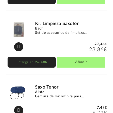
Kit Limpieza Saxofón
Bach
Set de accesorios de limpieza...
27,46€
23,86€
Añadir
Entrega en 24/48h
Saxo Tenor
Aliste
Gamuza de microfiblra para...
7,49€