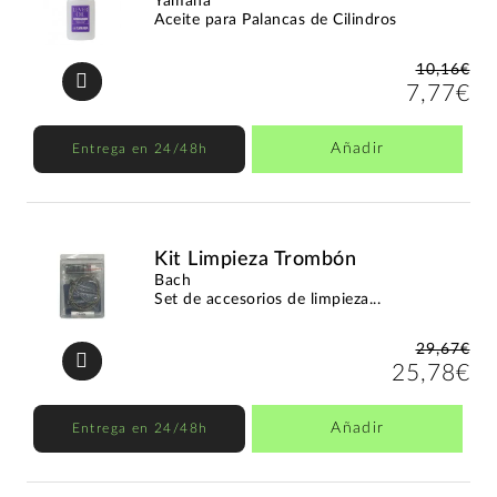
Yamaha
Aceite para Palancas de Cilindros
10,16€
7,77€
Añadir
Entrega en 24/48h
Kit Limpieza Trombón
Bach
Set de accesorios de limpieza...
29,67€
25,78€
Añadir
Entrega en 24/48h