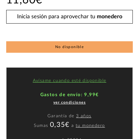
11,60€
Inicia sesión para aprovechar tu
monedero
No disponible
Avísame cuando esté disponible
Gastos de envío: 9,99€
ver condiciones
Garantía de
3 años
0,35€
Sumas
a
tu monedero