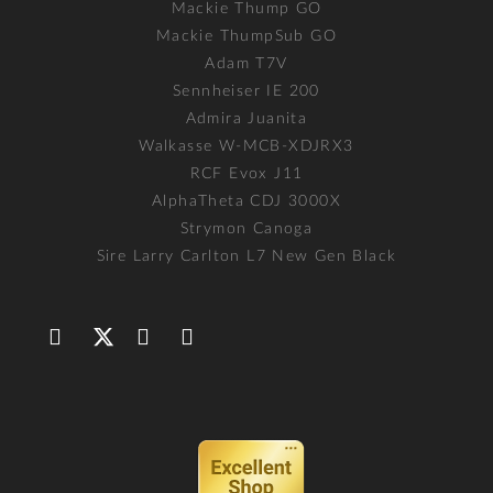
Mackie Thump GO
Mackie ThumpSub GO
Adam T7V
Sennheiser IE 200
Admira Juanita
Walkasse W-MCB-XDJRX3
RCF Evox J11
AlphaTheta CDJ 3000X
Strymon Canoga
Sire Larry Carlton L7 New Gen Black