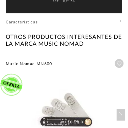
ref.
30594
Características
OTROS PRODUCTOS INTERESANTES DE
LA MARCA MUSIC NOMAD
Añ
Music Nomad MN600
Nex