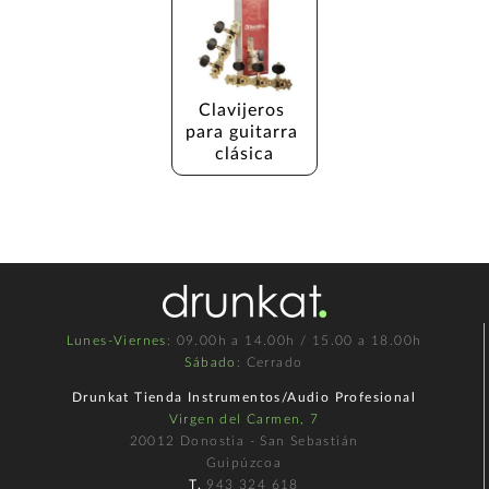
Clavijeros 
para guitarra 
clásica
Lunes-Viernes
: 09.00h a 14.00h / 15.00 a 18.00h
Sábado
: Cerrado
Drunkat Tienda Instrumentos/Audio Profesional
Virgen del Carmen, 7
20012 Donostia - San Sebastián
Guipúzcoa
T.
943 324 618