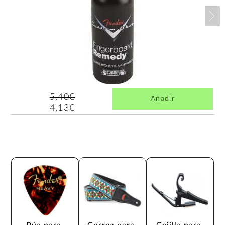
Nex
5,40€
Añadir
4,13€