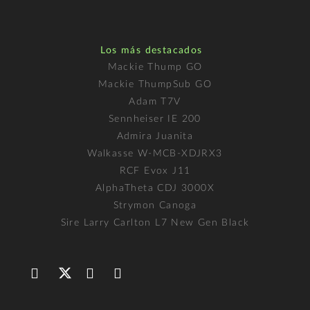
Los más destacados
Mackie Thump GO
Mackie ThumpSub GO
Adam T7V
Sennheiser IE 200
Admira Juanita
Walkasse W-MCB-XDJRX3
RCF Evox J11
AlphaTheta CDJ 3000X
Strymon Canoga
Sire Larry Carlton L7 New Gen Black