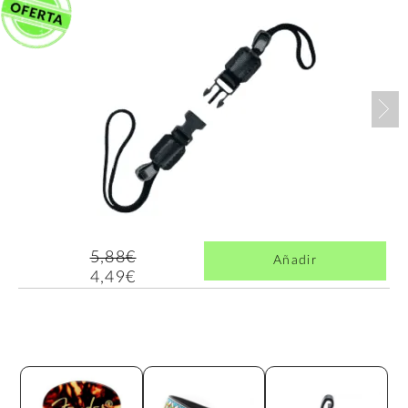
Nex
5,88€
Añadir
4,49€