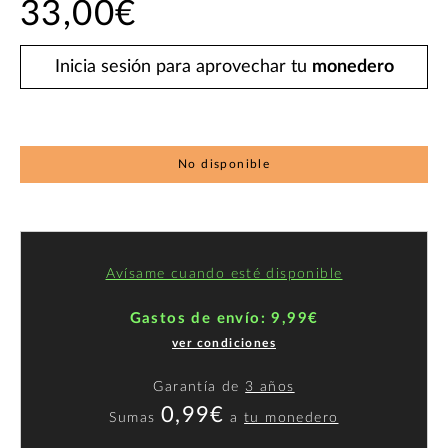
33,00€
Inicia sesión para aprovechar tu
monedero
No disponible
Avísame cuando esté disponible
Gastos de envío: 9,99€
ver condiciones
Garantía de
3 años
0,99€
Sumas
a
tu monedero