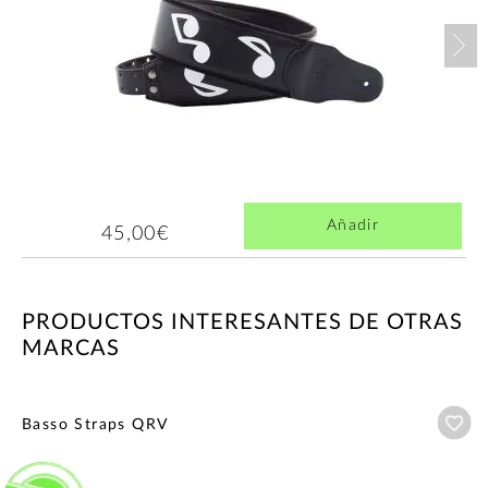
Nex
Añadir
45,00€
PRODUCTOS INTERESANTES DE OTRAS
MARCAS
Añ
Basso Straps QRV