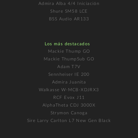
Admira Alba 4/4 Iniciación
Shure SM58 LCE
BSS Audio AR133
Los más destacados
Mackie Thump GO
Mackie ThumpSub GO
Adam T7V
Sennheiser IE 200
Admira Juanita
Walkasse W-MCB-XDJRX3
RCF Evox J11
AlphaTheta CDJ 3000X
Strymon Canoga
Sire Larry Carlton L7 New Gen Black