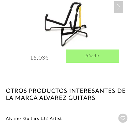
Nex
Añadir
15,03€
OTROS PRODUCTOS INTERESANTES DE
LA MARCA ALVAREZ GUITARS
Añ
Alvarez Guitars LJ2 Artist