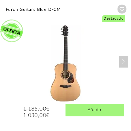
Añ
Furch Guitars Blue D-CM
Destacado
Nex
1.185,00€
Añadir
1.030,00€