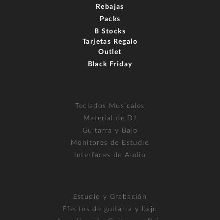
Rebajas
Packs
B Stocks
Tarjetas Regalo
Outlet
Black Friday
Teclados Musicales
Material de DJ
Guitarra y Bajo
Monitores de Estudio
Interfaces de Audio
Estudio y Grabación
Efectos de guitarra y bajo