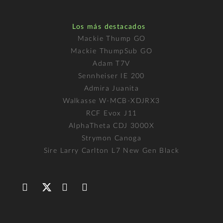
Los más destacados
Mackie Thump GO
Mackie ThumpSub GO
Adam T7V
Sennheiser IE 200
Admira Juanita
Walkasse W-MCB-XDJRX3
RCF Evox J11
AlphaTheta CDJ 3000X
Strymon Canoga
Sire Larry Carlton L7 New Gen Black