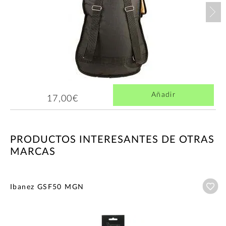
Nex
Añadir
17,00€
PRODUCTOS INTERESANTES DE OTRAS
MARCAS
Añ
Ibanez GSF50 MGN