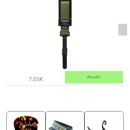
Nex
Añadir
7,05€