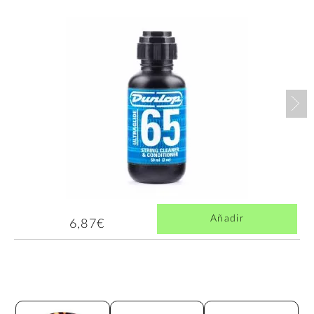
Nex
Añadir
6,87€