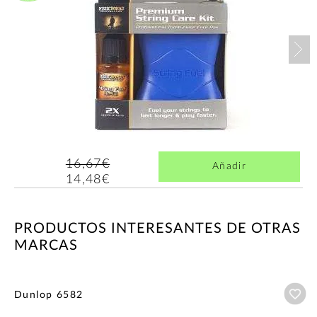
Nex
16,67€
Añadir
14,48€
PRODUCTOS INTERESANTES DE OTRAS
MARCAS
Añ
Dunlop 6582