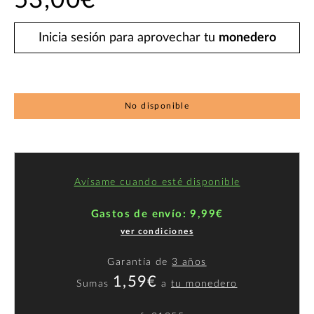
53,00€
Inicia sesión para aprovechar tu
monedero
No disponible
Avísame cuando esté disponible
Gastos de envío: 9,99€
ver condiciones
Garantía de
3 años
1,59€
Sumas
a
tu monedero