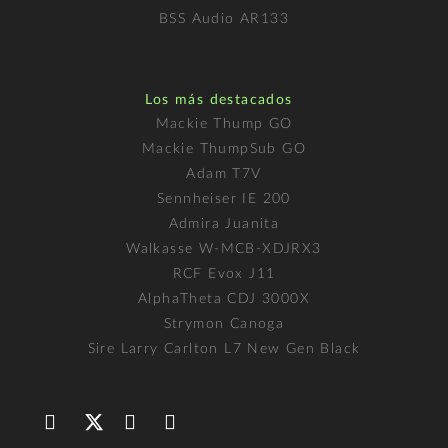
BSS Audio AR133
Los más destacados
Mackie Thump GO
Mackie ThumpSub GO
Adam T7V
Sennheiser IE 200
Admira Juanita
Walkasse W-MCB-XDJRX3
RCF Evox J11
AlphaTheta CDJ 3000X
Strymon Canoga
Sire Larry Carlton L7 New Gen Black