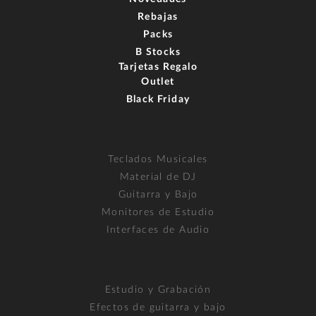
Rebajas
Packs
B Stocks
Tarjetas Regalo
Outlet
Black Friday
Teclados Musicales
Material de DJ
Guitarra y Bajo
Monitores de Estudio
Interfaces de Audio
Estudio y Grabación
Efectos de guitarra y bajo