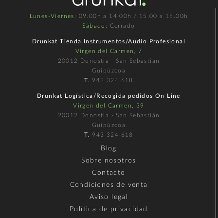
Lunes-Viernes
: 09.00h a 14.00h / 15.00 a 18.00h
Sábado
: Cerrado
Drunkat Tienda Instrumentos/Audio Profesional
Virgen del Carmen, 7
20012 Donostia - San Sebastián
Guipúzcoa
T.
943 324 618
Drunkat Logística/Recogida pedidos On Line
Virgen del Carmen, 39
20012 Donostia - San Sebastián
Guipúzcoa
T.
943 324 618
Blog
Sobre nosotros
Contacto
Condiciones de venta
Aviso legal
Política de privacidad