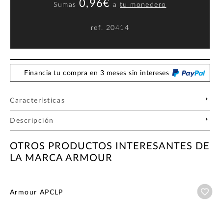
0,96€
Sumas
a
tu monedero
ref.
20414
Financia tu compra en 3 meses sin intereses
Características
Descripción
OTROS PRODUCTOS INTERESANTES DE
LA MARCA ARMOUR
Añ
Armour APCLP