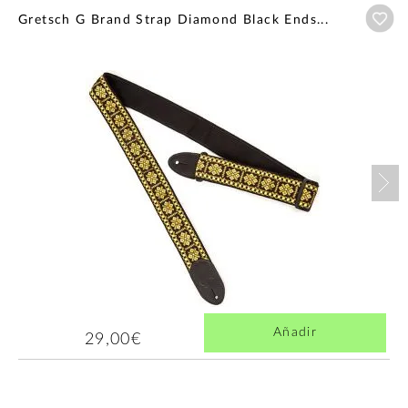
Añ
Gretsch G Brand Strap Diamond Black Ends...
Nex
Añadir
29,00€