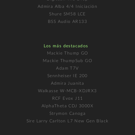
Admira Alba 4/4 Iniciación
Shure SM58 LCE
BSS Audio AR133
Los más destacados
Mackie Thump GO
Mackie ThumpSub GO
Adam T7V
Sennheiser IE 200
Admira Juanita
Walkasse W-MCB-XDJRX3
RCF Evox J11
AlphaTheta CDJ 3000X
Strymon Canoga
Sire Larry Carlton L7 New Gen Black