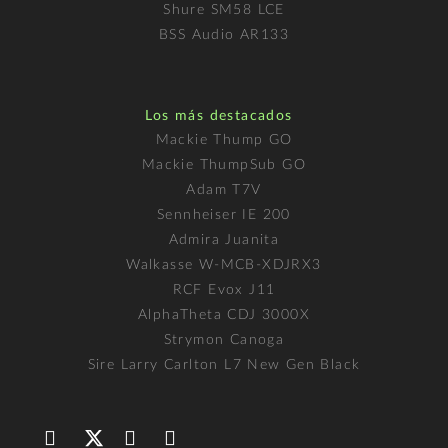
Shure SM58 LCE
BSS Audio AR133
Los más destacados
Mackie Thump GO
Mackie ThumpSub GO
Adam T7V
Sennheiser IE 200
Admira Juanita
Walkasse W-MCB-XDJRX3
RCF Evox J11
AlphaTheta CDJ 3000X
Strymon Canoga
Sire Larry Carlton L7 New Gen Black