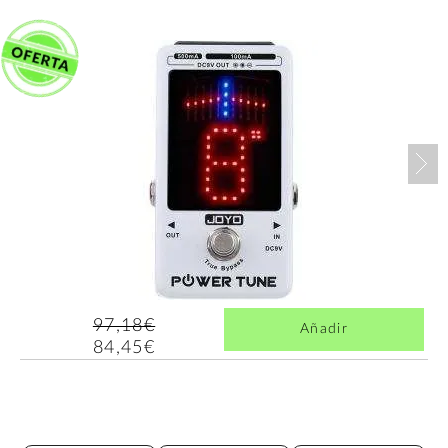
Nex
97,18€
Añadir
84,45€