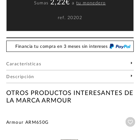
2,22€
Sumas
a
tu monedero
ref.
20202
Financia tu compra en 3 meses sin intereses
Características
Descripción
OTROS PRODUCTOS INTERESANTES DE
LA MARCA ARMOUR
Añ
Armour ARM650G