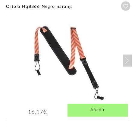
Añ
Ortola Hq8866 Negro naranja
Nex
Añadir
16,17€