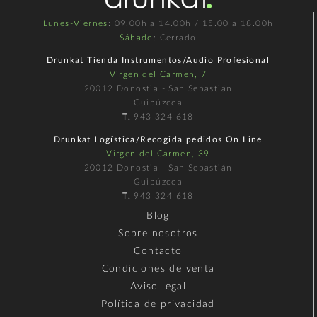
Lunes-Viernes
: 09.00h a 14.00h / 15.00 a 18.00h
Sábado
: Cerrado
Drunkat Tienda Instrumentos/Audio Profesional
Virgen del Carmen, 7
20012 Donostia - San Sebastián
Guipúzcoa
T.
943 324 618
Drunkat Logística/Recogida pedidos On Line
Virgen del Carmen, 39
20012 Donostia - San Sebastián
Guipúzcoa
T.
943 324 618
Blog
Sobre nosotros
Contacto
Condiciones de venta
Aviso legal
Política de privacidad