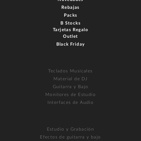
Rebajas
Packs
B Stocks
Tarjetas Regalo
Outlet
Black Friday
Teclados Musicales
Material de DJ
Guitarra y Bajo
Monitores de Estudio
Interfaces de Audio
Estudio y Grabación
Efectos de guitarra y bajo