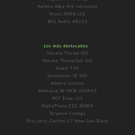
Admira Alba 4/4 Iniciación
Shure SM58 LCE
BSS Audio AR133
Los más destacados
Mackie Thump GO
Mackie ThumpSub GO
Adam T7V
Sennheiser IE 200
Admira Juanita
Walkasse W-MCB-XDJRX3
RCF Evox J11
AlphaTheta CDJ 3000X
Strymon Canoga
Sire Larry Carlton L7 New Gen Black