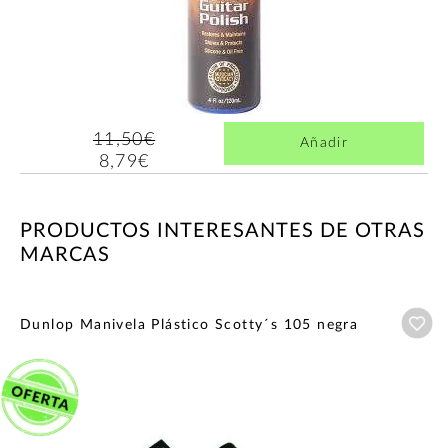
11,50€
Añadir
8,79€
PRODUCTOS INTERESANTES DE OTRAS
MARCAS
Añ
Dunlop Manivela Plástico Scotty´s 105 negra