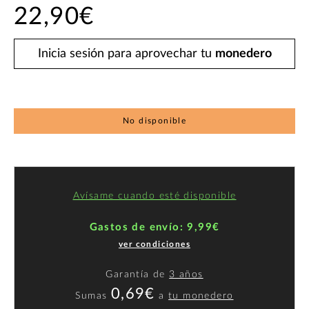
22,90€
Inicia sesión para aprovechar tu
monedero
No disponible
Avísame cuando esté disponible
Gastos de envío: 9,99€
ver condiciones
Garantía de
3 años
0,69€
Sumas
a
tu monedero