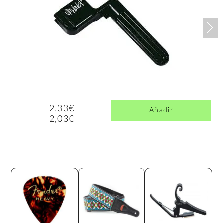
Nex
2,33€
Añadir
2,03€