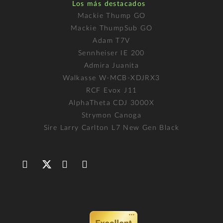
Los más destacados
Mackie Thump GO
Mackie ThumpSub GO
Adam T7V
Sennheiser IE 200
Admira Juanita
Walkasse W-MCB-XDJRX3
RCF Evox J11
AlphaTheta CDJ 3000X
Strymon Canoga
Sire Larry Carlton L7 New Gen Black