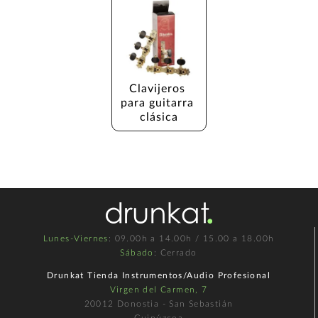
Clavijeros 
para guitarra 
clásica
Lunes-Viernes
: 09.00h a 14.00h / 15.00 a 18.00h
Sábado
: Cerrado
Drunkat Tienda Instrumentos/Audio Profesional
Virgen del Carmen, 7
20012 Donostia - San Sebastián