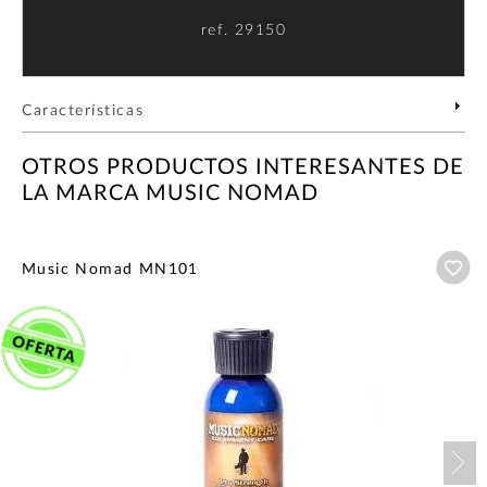
ref.
29150
Características
OTROS PRODUCTOS INTERESANTES DE
LA MARCA MUSIC NOMAD
Añ
Music Nomad MN101
Nex