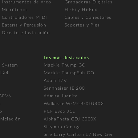
Instrumentos de Arco
Grabadoras Digitales
Micrófonos
Hi-Fi y Hi-End
Controladores MIDI
Cables y Conectores
Batería y Percusión
Soportes y Pies
Directo e Instalación
Los más destacados
s System
Mackie Thump GO
FLX4
Mackie ThumpSub GO
Adam T7V
l
Sennheiser IE 200
 GRV6
Admira Juanita
5
Walkasse W-MCB-XDJRX3
p
RCF Evox J11
niciación
AlphaTheta CDJ 3000X
Strymon Canoga
Sire Larry Carlton L7 New Gen