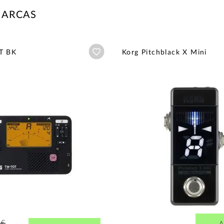
MARCAS
Añadir a wishlist
T BK
Korg Pitchblack X Mini
2€