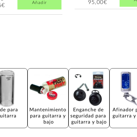
A
95,00€
Añadir
6€
ide para 
Mantenimiento 
Enganche de 
Afinador 
uitarra
para guitarra y 
seguridad para 
guitarra y
bajo
guitarra y bajo