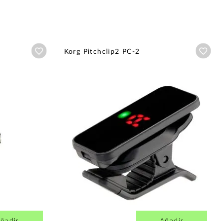
Añadir a wishlist
Aña
Korg Pitchclip2 PC-2