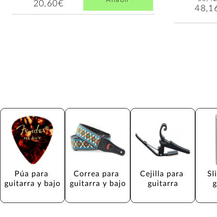
Añadir
20,60€
48,1
Púa para 
Correa para 
Cejilla para 
Sl
guitarra y bajo
guitarra y bajo
guitarra
g