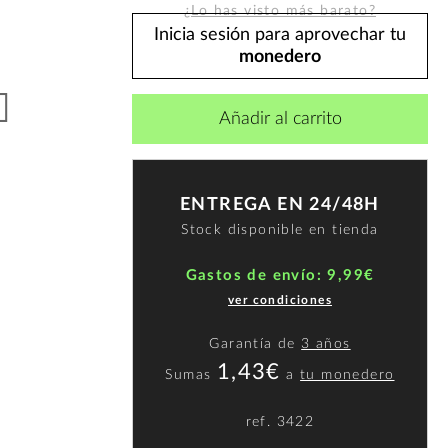
¿Lo has visto más barato?
Inicia sesión para aprovechar tu
monedero
Añadir al carrito
ENTREGA EN 24/48H
Stock disponible en tienda
Gastos de envío: 9,99€
ver condiciones
Garantía de
3 años
1,43€
Sumas
a
tu monedero
ref.
3422