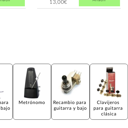
ñadir
Añadir
13,00€
para 
Metrónomo
Recambio para 
Clavijeros 
 bajo
guitarra y bajo
para guitarra 
clásica