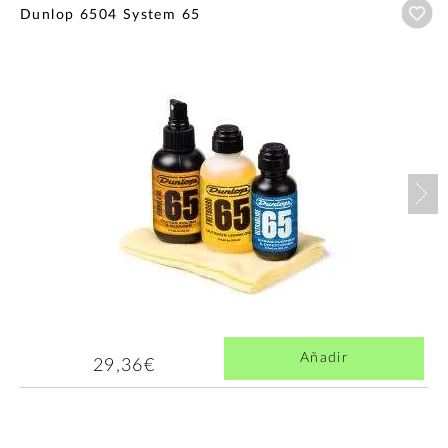
Añ
Dunlop 6504 System 65
Nex
Añadir
29,36€