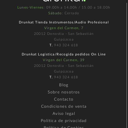
Lunes-Viernes
: 09.00h a 14.00h / 15.00 a 18.00h
Sábado
: Cerrado
Drunkat Tienda Instrumentos/Audio Profesional
Virgen del Carmen, 7
20012 Donostia - San Sebastián
Guipúzcoa
T.
943 324 618
Drunkat Logística/Recogida pedidos On Line
Virgen del Carmen, 39
20012 Donostia - San Sebastián
Guipúzcoa
T.
943 324 618
Blog
Sobre nosotros
Contacto
Condiciones de venta
Aviso legal
Política de privacidad
Política de Cookies