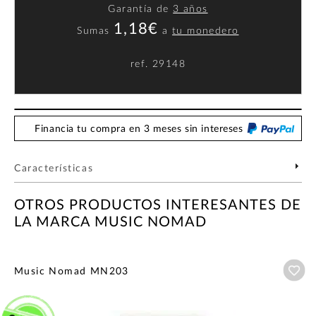
Garantía de
3 años
1,18€
Sumas
a
tu monedero
ref.
29148
Financia tu compra en 3 meses sin intereses
Características
OTROS PRODUCTOS INTERESANTES DE
LA MARCA MUSIC NOMAD
Añ
Music Nomad MN203