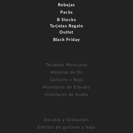
Rebajas
Packs
B Stocks
Tarjetas Regalo
Outlet
Black Friday
Teclados Musicales
Material de DJ
Guitarra y Bajo
Monitores de Estudio
Interfaces de Audio
Estudio y Grabación
Efectos de guitarra y bajo