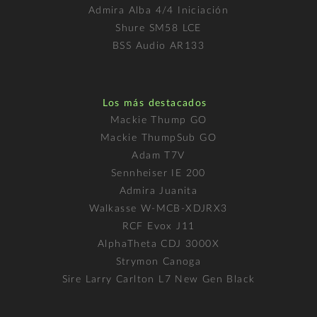
Admira Alba 4/4 Iniciación
Shure SM58 LCE
BSS Audio AR133
Los más destacados
Mackie Thump GO
Mackie ThumpSub GO
Adam T7V
Sennheiser IE 200
Admira Juanita
Walkasse W-MCB-XDJRX3
RCF Evox J11
AlphaTheta CDJ 3000X
Strymon Canoga
Sire Larry Carlton L7 New Gen Black