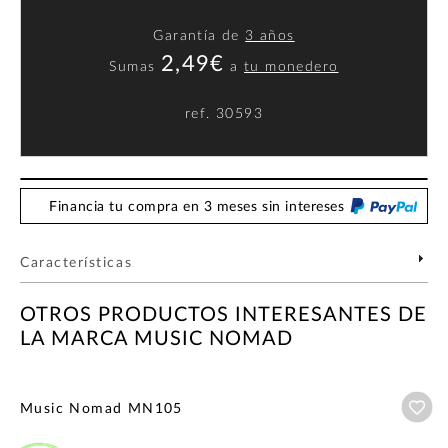
Garantía de
3 años
2,49€
Sumas
a
tu monedero
ref.
30593
Financia tu compra en 3 meses sin intereses
Características
OTROS PRODUCTOS INTERESANTES DE
LA MARCA MUSIC NOMAD
Añ
Music Nomad MN105