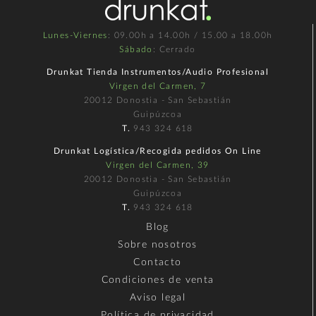
Lunes-Viernes
: 09.00h a 14.00h / 15.00 a 18.00h
Sábado
: Cerrado
Drunkat Tienda Instrumentos/Audio Profesional
Virgen del Carmen, 7
20012 Donostia - San Sebastián
Guipúzcoa
T.
943 324 618
Drunkat Logística/Recogida pedidos On Line
Virgen del Carmen, 39
20012 Donostia - San Sebastián
Guipúzcoa
T.
943 324 618
Blog
Sobre nosotros
Contacto
Condiciones de venta
Aviso legal
Política de privacidad