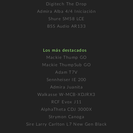
Digitech The Drop
Admira Alba 4/4 Iniciación
Shure SM58 LCE
BSS Audio AR133
Los más destacados
Mackie Thump GO
Mackie ThumpSub GO
Adam T7V
Sennheiser IE 200
Admira Juanita
Walkasse W-MCB-XDJRX3
RCF Evox J11
AlphaTheta CDJ 3000X
Strymon Canoga
Sire Larry Carlton L7 New Gen Black