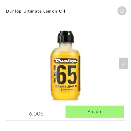
Añ
Dunlop Ultimate Lemon Oil
Nex
Añadir
6,00€