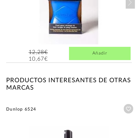
12,28€
Añadir
10,67€
PRODUCTOS INTERESANTES DE OTRAS
MARCAS
Añ
Dunlop 6524