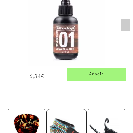
Nex
Añadir
6,34€