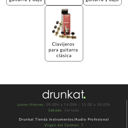
Clavijeros 
para guitarra 
clásica
Lunes-Viernes
: 09.00h a 14.00h / 15.00 a 18.00h
Sábado
: Cerrado
Drunkat Tienda Instrumentos/Audio Profesional
Virgen del Carmen, 7