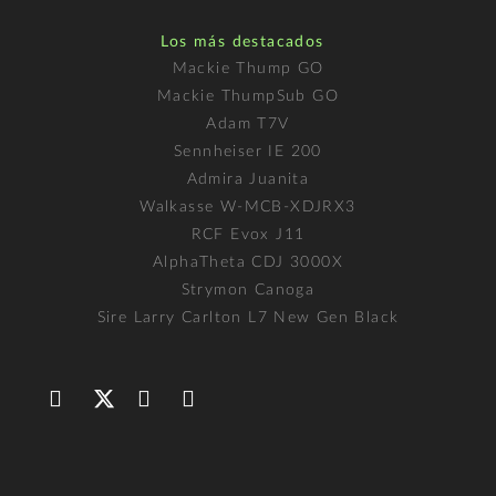
Los más destacados
Mackie Thump GO
Mackie ThumpSub GO
Adam T7V
Sennheiser IE 200
Admira Juanita
Walkasse W-MCB-XDJRX3
RCF Evox J11
AlphaTheta CDJ 3000X
Strymon Canoga
Sire Larry Carlton L7 New Gen Black