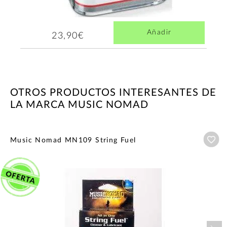
Añadir
23,90€
OTROS PRODUCTOS INTERESANTES DE
LA MARCA MUSIC NOMAD
Añ
Music Nomad MN109 String Fuel
Nex