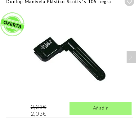
Añ
Dunlop Manivela Plástico Scotty´s 105 negra
Nex
2,33€
Añadir
2,03€