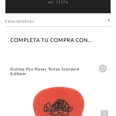
ref.
11576
Características
COMPLETA TU COMPRA CON...
Añadi
Dunlop Púa Player Tortex Standard
0,60mm
Nex