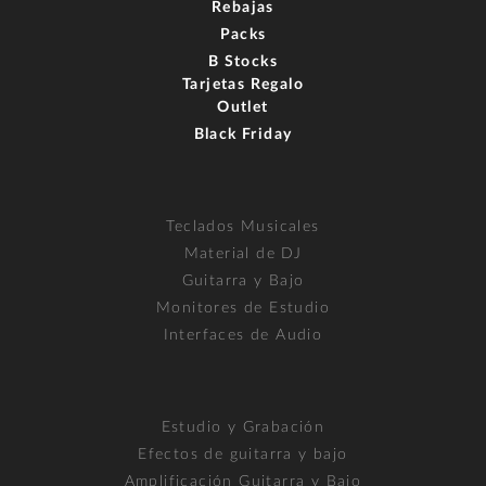
Rebajas
Packs
B Stocks
Tarjetas Regalo
Outlet
Black Friday
Teclados Musicales
Material de DJ
Guitarra y Bajo
Monitores de Estudio
Interfaces de Audio
Estudio y Grabación
Efectos de guitarra y bajo
Amplificación Guitarra y Bajo