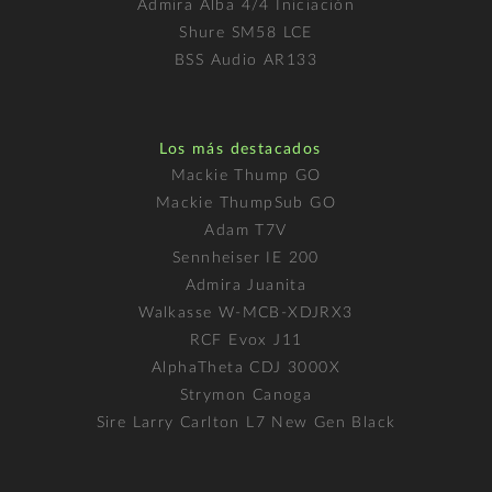
Admira Alba 4/4 Iniciación
Shure SM58 LCE
BSS Audio AR133
Los más destacados
Mackie Thump GO
Mackie ThumpSub GO
Adam T7V
Sennheiser IE 200
Admira Juanita
Walkasse W-MCB-XDJRX3
RCF Evox J11
AlphaTheta CDJ 3000X
Strymon Canoga
Sire Larry Carlton L7 New Gen Black