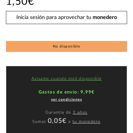
1,50€
Inicia sesión para aprovechar tu
monedero
No disponible
Avísame cuando esté disponible
Gastos de envío: 9,99€
ver condiciones
Garantía de
3 años
0,05€
Sumas
a
tu monedero