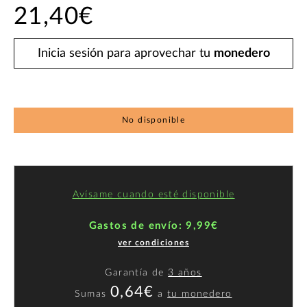
21,40€
Inicia sesión para aprovechar tu
monedero
No disponible
Avísame cuando esté disponible
Gastos de envío: 9,99€
ver condiciones
Garantía de
3 años
0,64€
Sumas
a
tu monedero