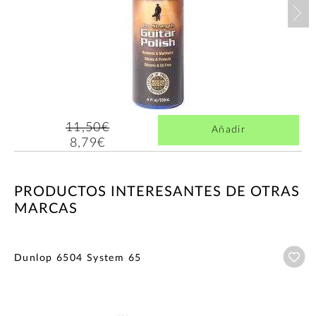
Nex
11,50€
Añadir
8,79€
PRODUCTOS INTERESANTES DE OTRAS
MARCAS
Añ
Dunlop 6504 System 65