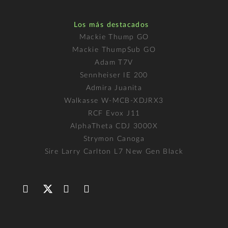
Los más destacados
Mackie Thump GO
Mackie ThumpSub GO
Adam T7V
Sennheiser IE 200
Admira Juanita
Walkasse W-MCB-XDJRX3
RCF Evox J11
AlphaTheta CDJ 3000X
Strymon Canoga
Sire Larry Carlton L7 New Gen Black