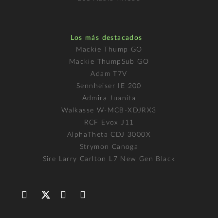
Los más destacados
Mackie Thump GO
Mackie ThumpSub GO
Adam T7V
Sennheiser IE 200
Admira Juanita
Walkasse W-MCB-XDJRX3
RCF Evox J11
AlphaTheta CDJ 3000X
Strymon Canoga
Sire Larry Carlton L7 New Gen Black