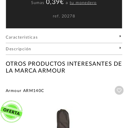
0,39€
Sumas
a
tu monedero
ref.
20278
Características
Descripción
OTROS PRODUCTOS INTERESANTES DE
LA MARCA ARMOUR
Añ
Armour ARM140C