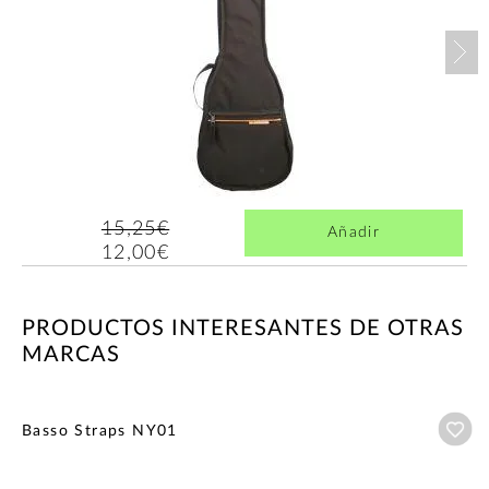
Nex
15,25€
Añadir
12,00€
PRODUCTOS INTERESANTES DE OTRAS
MARCAS
Añ
Basso Straps NY01