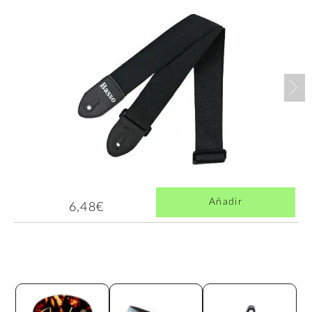
Nex
Añadir
6,48€