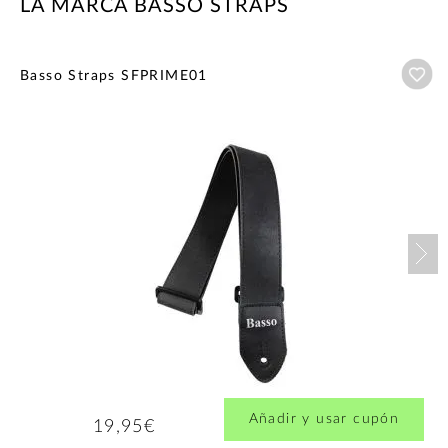
LA MARCA BASSO STRAPS
Añ
Basso Straps SFPRIME01
Nex
Añadir y usar cupón
19,95€