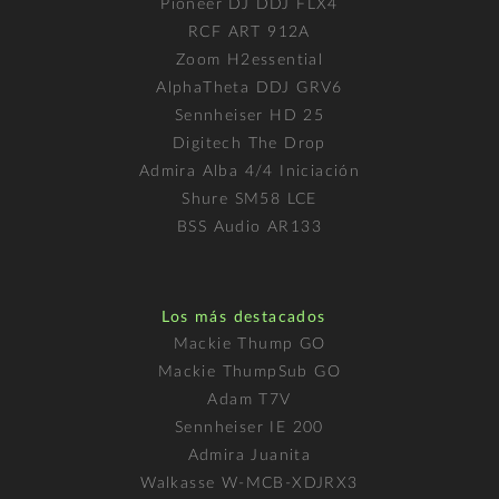
Pioneer DJ DDJ FLX4
RCF ART 912A
Zoom H2essential
AlphaTheta DDJ GRV6
Sennheiser HD 25
Digitech The Drop
Admira Alba 4/4 Iniciación
Shure SM58 LCE
BSS Audio AR133
Los más destacados
Mackie Thump GO
Mackie ThumpSub GO
Adam T7V
Sennheiser IE 200
Admira Juanita
Walkasse W-MCB-XDJRX3