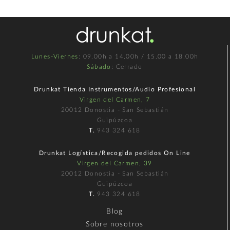
Lunes-Viernes
: 09.00h a 14.00h / 15.00 a 18.00h
Sábado
: Cerrado
Drunkat Tienda Instrumentos/Audio Profesional
Virgen del Carmen, 7
20012 Donostia - San Sebastián
Guipúzcoa
T.
943 324 618
Drunkat Logística/Recogida pedidos On Line
Virgen del Carmen, 39
20012 Donostia - San Sebastián
Guipúzcoa
T.
943 324 618
Blog
Sobre nosotros