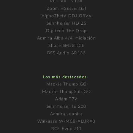
RCF ART 912A
Zoom H2essential
AlphaTheta DDJ GRV6
Sennheiser HD 25
Digitech The Drop
Admira Alba 4/4 Iniciación
Shure SM58 LCE
BSS Audio AR133
Los más destacados
Mackie Thump GO
Mackie ThumpSub GO
Adam T7V
Sennheiser IE 200
Admira Juanita
Walkasse W-MCB-XDJRX3
RCF Evox J11