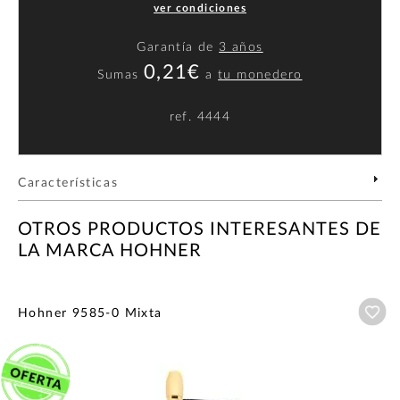
ver condiciones
Garantía de
3 años
0,21€
Sumas
a
tu monedero
ref.
4444
Características
OTROS PRODUCTOS INTERESANTES DE
LA MARCA HOHNER
Añ
Hohner 9585-0 Mixta