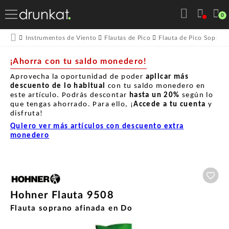
0
Instrumentos de Viento
Flautas de Pico
Flauta de Pico Sopran
¡Ahorra con tu saldo monedero!
Aprovecha la oportunidad de poder
aplicar más
descuento de lo habitual
con tu saldo monedero en
este artículo. Podrás descontar
hasta un
20%
según lo
que tengas ahorrado. Para ello, ¡
Accede a tu cuenta
y
disfruta!
Quiero ver más artículos con descuento extra
monedero
Aña
Hohner Flauta 9508
Flauta soprano afinada en Do