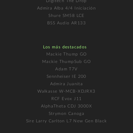
Digitech The Drop
Admira Alba 4/4 Iniciación
Shure SM58 LCE
BSS Audio AR133
Los más destacados
Mackie Thump GO
Mackie ThumpSub GO
Adam T7V
Sennheiser IE 200
Admira Juanita
Walkasse W-MCB-XDJRX3
RCF Evox J11
AlphaTheta CDJ 3000X
Strymon Canoga
Sire Larry Carlton L7 New Gen Black