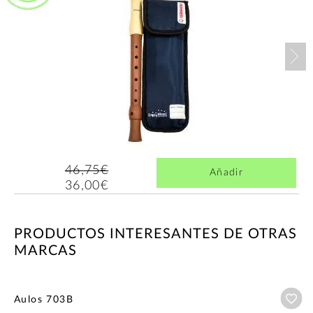
Nex
46,75€
Añadir
36,00€
PRODUCTOS INTERESANTES DE OTRAS
MARCAS
Añ
Aulos 703B