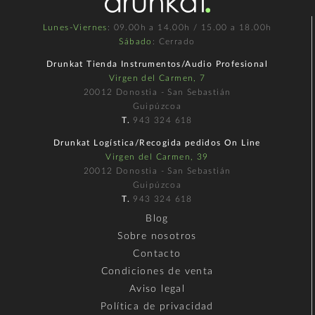
Lunes-Viernes
: 09.00h a 14.00h / 15.00 a 18.00h
Sábado
: Cerrado
Drunkat Tienda Instrumentos/Audio Profesional
Virgen del Carmen, 7
20012 Donostia - San Sebastián
Guipúzcoa
T.
943 324 618
Drunkat Logística/Recogida pedidos On Line
Virgen del Carmen, 39
20012 Donostia - San Sebastián
Guipúzcoa
T.
943 324 618
Blog
Sobre nosotros
Contacto
Condiciones de venta
Aviso legal
Política de privacidad