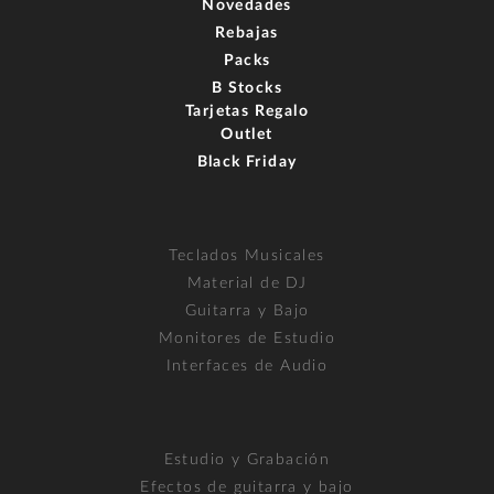
Novedades
Rebajas
Packs
B Stocks
Tarjetas Regalo
Outlet
Black Friday
Teclados Musicales
Material de DJ
Guitarra y Bajo
Monitores de Estudio
Interfaces de Audio
Estudio y Grabación
Efectos de guitarra y bajo