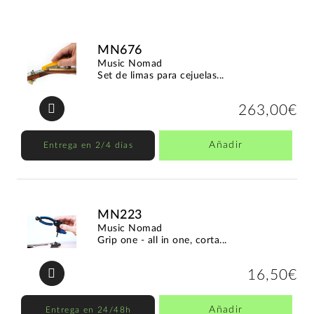
MN676
Music Nomad
Set de limas para cejuelas...
263,00€
Añadir
Entrega en 2/4 días
MN223
Music Nomad
Grip one - all in one, corta...
16,50€
Añadir
Entrega en 24/48h