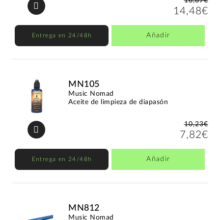
16,67€
14,48€
Añadir
Entrega en 24/48h
MN105
Music Nomad
Aceite de limpieza de diapasón
10,23€
7,82€
Añadir
Entrega en 24/48h
MN812
Music Nomad