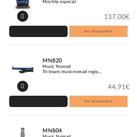
Mochila especial
137,00€
No disponible
MN820
Music Nomad
Tri-beam musicnomad regla...
44,91€
No disponible
MN804
Music Nomad