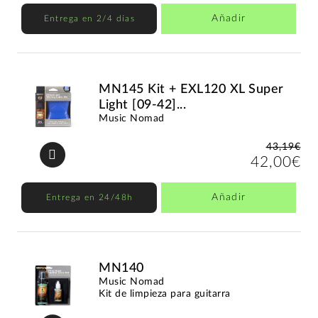
Añadir
Entrega en 2/4 días
MN145 Kit + EXL120 XL Super
Light [09-42]...
Music Nomad
43,19€
42,00€
Añadir
Entrega en 24/48h
MN140
Music Nomad
Kit de limpieza para guitarra