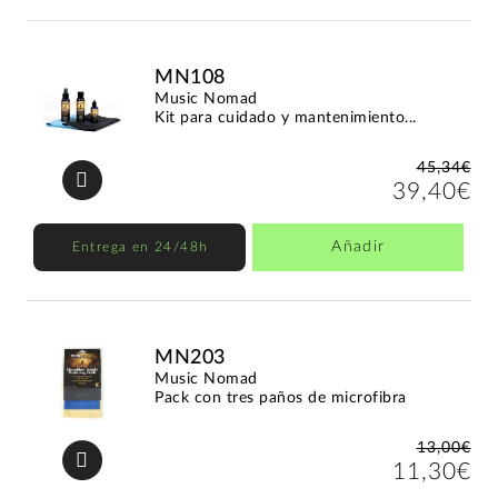
MN108
Music Nomad
Kit para cuidado y mantenimiento...
45,34€
39,40€
Añadir
Entrega en 24/48h
MN203
Music Nomad
Pack con tres paños de microfibra
13,00€
11,30€