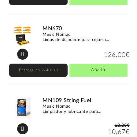
MN670
Music Nomad
Limas de diamante para cejuela...
126,00€
Añadir
Entrega en 2/4 días
MN109 String Fuel
Music Nomad
Limpiador y lubricante para...
12,28€
10,67€