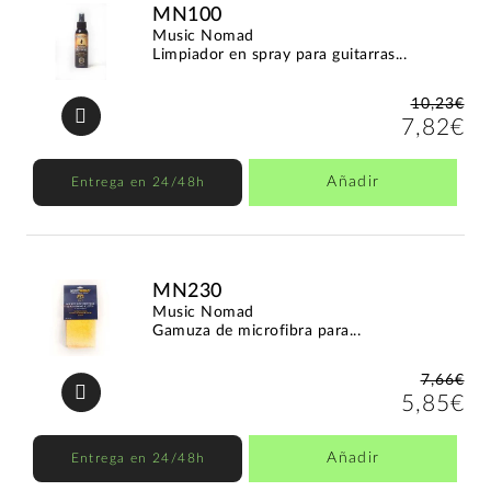
MN100
Music Nomad
Limpiador en spray para guitarras...
10,23€
7,82€
Añadir
Entrega en 24/48h
MN230
Music Nomad
Gamuza de microfibra para...
7,66€
5,85€
Añadir
Entrega en 24/48h