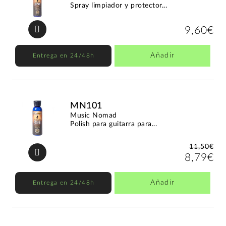
Spray limpiador y protector...
9,60€
Añadir
Entrega en 24/48h
MN101
Music Nomad
Polish para guitarra para...
11,50€
8,79€
Añadir
Entrega en 24/48h