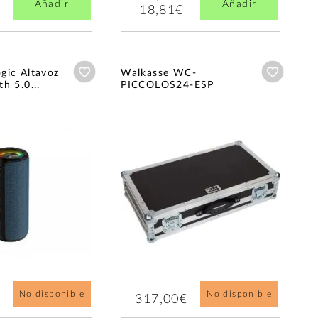
Añadir
Añadir
18,81€
Añadir a wishlist
Añadir a
gic Altavoz
Walkasse WC-
h 5.0...
PICCOLOS24-ESP
No disponible
No disponible
317,00€