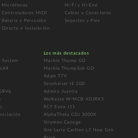
Micrófonos
Hi-Fi y Hi-End
Controladores MIDI
Cables y Conectores
Batería y Percusión
Soportes y Pies
Directo e Instalación
Los más destacados
s System
Mackie Thump GO
FLX4
Mackie ThumpSub GO
Adam T7V
l
Sennheiser IE 200
 GRV6
Admira Juanita
5
Walkasse W-MCB-XDJRX3
p
RCF Evox J11
niciación
AlphaTheta CDJ 3000X
Strymon Canoga
Sire Larry Carlton L7 New Gen
Black