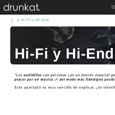
Hi-Fi y Hi-End
Hi-Fi y Hi-End
"Los
audiófilos
son personas con un interés especial po
placer por oír música
🎶
del modo más fidedigno posib
Este apartado es muy sencillo de explicar, ¿te identi