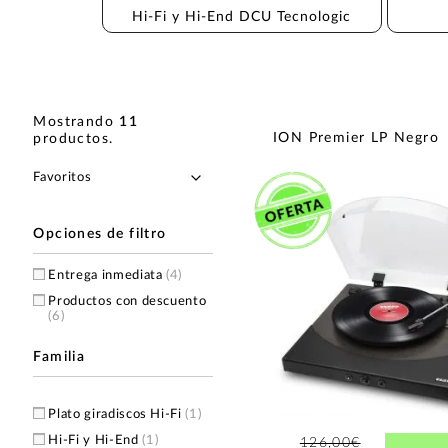
Hi-Fi y Hi-End DCU Tecnologic
Mostrando
11
ION Premier LP Negro
productos
.
Opciones de filtro
Entrega inmediata
(4)
Productos con descuento
(6)
Familia
Plato giradiscos Hi-Fi
(1)
Hi-Fi y Hi-End
(1)
126,00€