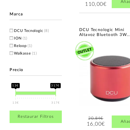
Aña
110,00€
Marca
DCU Tecnologic Mini
DCU Tecnologic
(8)
Altavoz Bluetooth 3W..
ION
(1)
Reloop
(1)
Walkasse
(1)
Precio
13€
317€
13€
317€
Restaurar Filtros
20,84€
Aña
16,00€