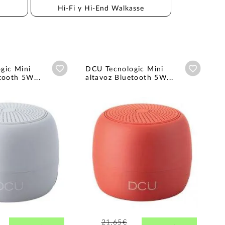
Hi-Fi y Hi-End Walkasse
Añadir a wishlist
Añadir a
gic Mini
DCU Tecnologic Mini
tooth 5W...
altavoz Bluetooth 5W...
21,65€