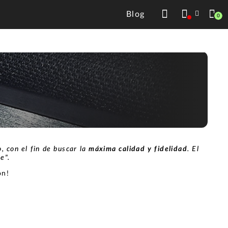
Blog
0
, con el fin de buscar la
máxima calidad y fidelidad
. El
te".
ón!