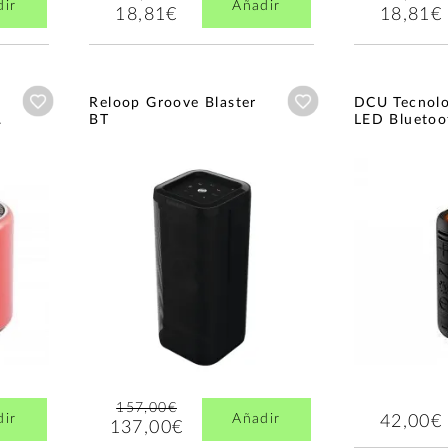
dir
Añadir
18,81€
18,81€
Añadir a wishlist
Añadir a wishlist
Reloop Groove Blaster
DCU Tecnolo
.
BT
LED Bluetoot
157,00€
dir
Añadir
42,00€
137,00€