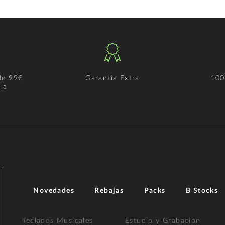
de 99€
Garantía Extra
100
la
Novedades
Rebajas
Packs
B Stocks
Teclados Musicales
Estudio y Grabación