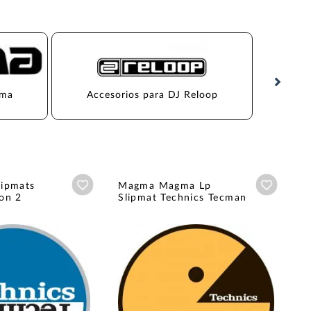
gma
Accesorios para DJ Reloop
Accesor
Añadir a wishlist
Añadir a
ipmats
Magma Magma Lp
on 2
Slipmat Technics Tecman