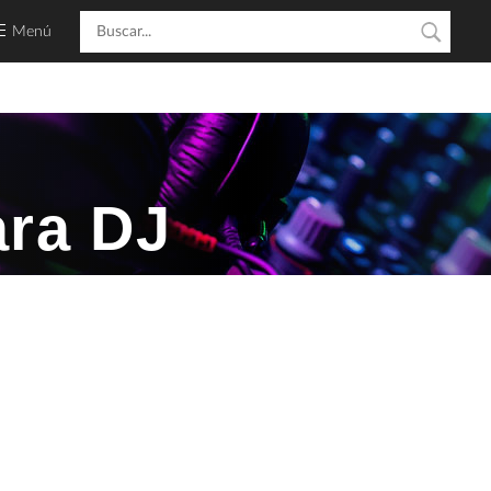
Menú
ara DJ