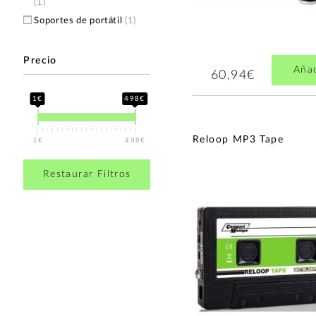
(1)
Music Nomad
(1)
Soportes de portátil
(1)
MWM
(1)
Sonica Works
(1)
Precio
UDG
(1)
Aña
60,94€
1€
498€
Reloop MP3 Tape
1€
498€
Restaurar Filtros