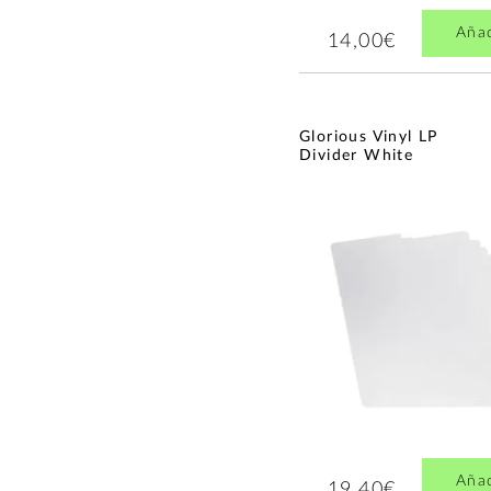
Aña
14,00€
Glorious Vinyl LP
Divider White
Aña
19,40€