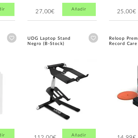
dir
Añadir
27,00€
25,00€
Añadir a wishlist
Añadir a wishlist
UDG Laptop Stand
Reloop Prem
Negro (B-Stock)
Record Care
dir
Añadir
112,00€
14,99€