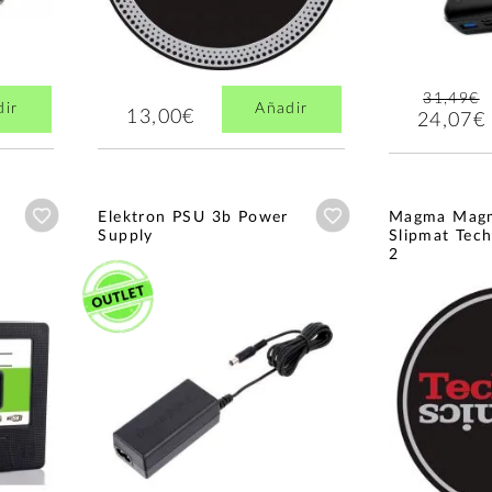
31,49€
dir
Añadir
13,00€
24,07€
Añadir a wishlist
Añadir a wishlist
Elektron PSU 3b Power
Magma Mag
Supply
Slipmat Tec
2