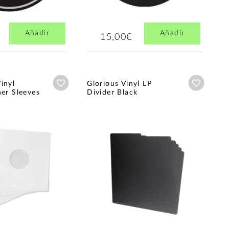
Añadir
Añadir
15,00€
Añadir a wishlist
Añadir a
inyl
Glorious Vinyl LP
ner Sleeves
Divider Black