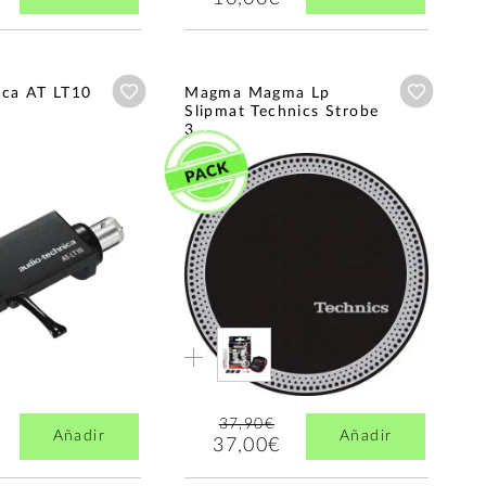
Añadir a wishlist
Añadir a
ica AT LT10
Magma Magma Lp
Slipmat Technics Strobe
3...
37,90€
Añadir
Añadir
37,00€