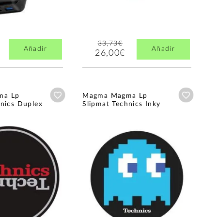
33,73€
Añadir
Añadir
26,00€
Añadir a wishlist
Añadir a
ma Lp
Magma Magma Lp
hnics Duplex
Slipmat Technics Inky