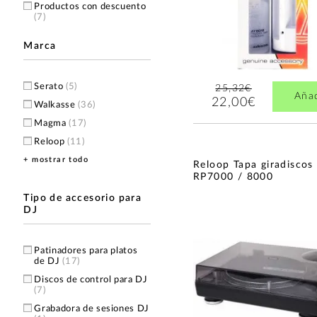
Productos con descuento
(7)
Marca
Serato
(5)
25,32€
Aña
22,00€
Walkasse
(36)
Magma
(17)
Reloop
(11)
+ mostrar todo
DCU Tecnologic
(6)
Reloop Tapa giradiscos
RP7000 / 8000
Native Instruments
(4)
AlphaTheta
(3)
Tipo de accesorio para
DJ
Audio Technica
(3)
Glorious
(2)
Patinadores para platos
Denon DJ
(1)
de DJ
(17)
Elektron
(1)
Discos de control para DJ
LD Systems
(1)
(7)
Monacor
(1)
Grabadora de sesiones DJ