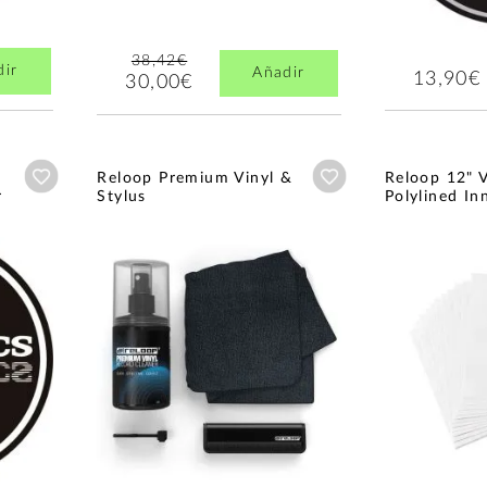
38,42€
dir
Añadir
13,90€
30,00€
Añadir a wishlist
Añadir a wishlist
Reloop Premium Vinyl &
Reloop 12" V
r
Stylus
Polylined In