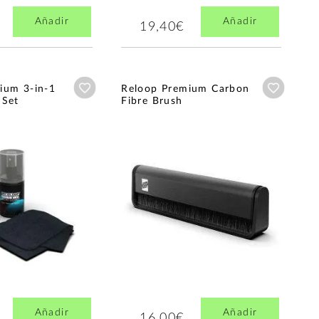
Añadir
Añadir
19,40€
Añadir a wishlist
Añadir a
ium 3-in-1
Reloop Premium Carbon
 Set
Fibre Brush
Añadir
Añadir
16,00€