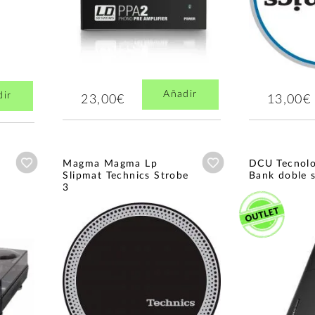
Añadir
dir
23,00€
13,00€
Añadir a wishlist
Añadir a wishlist
Magma Magma Lp
DCU Tecnolo
Slipmat Technics Strobe
Bank doble 
3