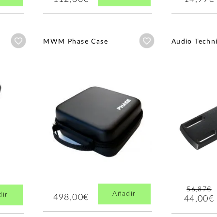
Añadir a wishlist
Añadir a wishlist
MWM Phase Case
Audio Techn
56,87€
Añadir
dir
498,00€
44,00€