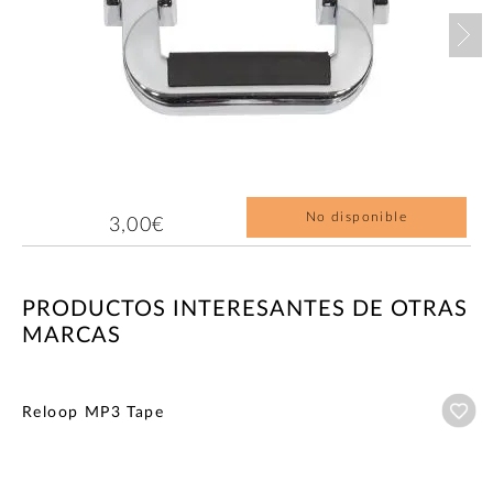
Nex
No disponible
3,00€
PRODUCTOS INTERESANTES DE OTRAS
MARCAS
Añ
Reloop MP3 Tape