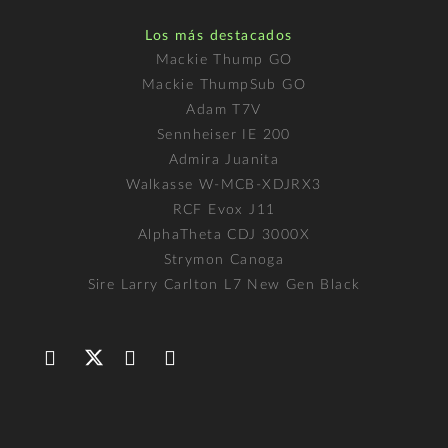
Los más destacados
Mackie Thump GO
Mackie ThumpSub GO
Adam T7V
Sennheiser IE 200
Admira Juanita
Walkasse W-MCB-XDJRX3
RCF Evox J11
AlphaTheta CDJ 3000X
Strymon Canoga
Sire Larry Carlton L7 New Gen Black