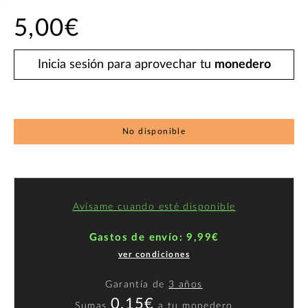
5,00€
Inicia sesión para aprovechar tu
monedero
No disponible
Avísame cuando esté disponible
Gastos de envío: 9,99€
ver condiciones
Garantía de
3 años
0,15€
Sumas
a
tu monedero