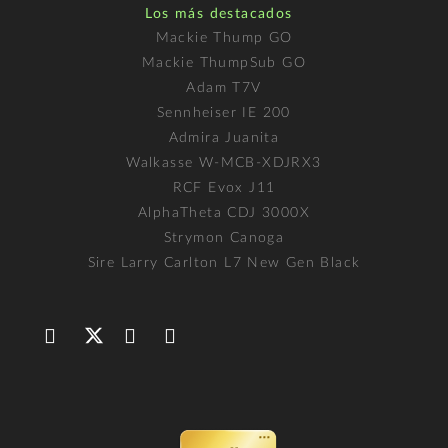
Los más destacados
Mackie Thump GO
Mackie ThumpSub GO
Adam T7V
Sennheiser IE 200
Admira Juanita
Walkasse W-MCB-XDJRX3
RCF Evox J11
AlphaTheta CDJ 3000X
Strymon Canoga
Sire Larry Carlton L7 New Gen Black