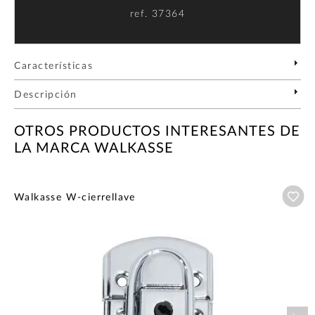
ref.
37364
Características
Descripción
OTROS PRODUCTOS INTERESANTES DE
LA MARCA WALKASSE
Añ
Walkasse W-cierrellave
Nex