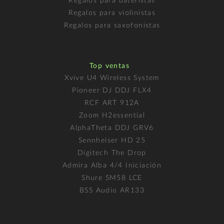
Regalos para bateristas
Regalos para violinistas
Regalos para saxofonistas
Top ventas
Xvive U4 Wireless System
Pioneer DJ DDJ FLX4
RCF ART 912A
Zoom H2essential
AlphaTheta DDJ GRV6
Sennheiser HD 25
Digitech The Drop
Admira Alba 4/4 Iniciación
Shure SM58 LCE
BSS Audio AR133