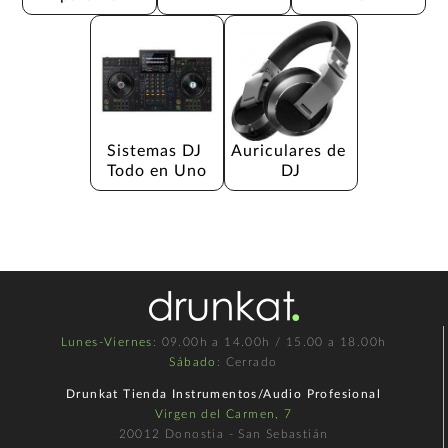
Sistemas DJ 
Auriculares de 
Todo en Uno
DJ
Lunes-Viernes
: 09.00h a 14.00h / 15.00 a 18.00h
Sábado
: Cerrado
Drunkat Tienda Instrumentos/Audio Profesional
Virgen del Carmen, 7
20012 Donostia - San Sebastián