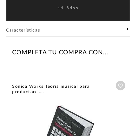
ref.
9466
Características
COMPLETA TU COMPRA CON...
Añadi
Sonica Works Teoría musical para
productores...