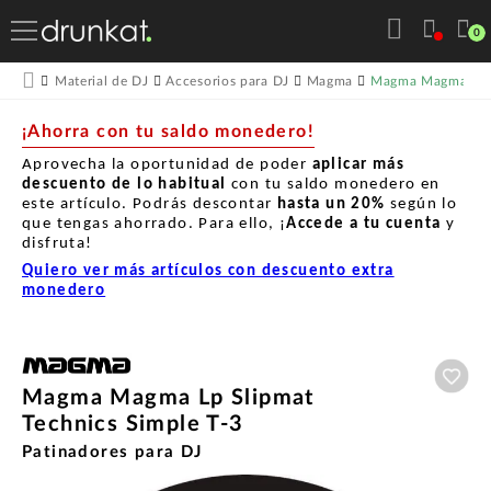
0
Magma Magma Lp S
Material de DJ
Accesorios para DJ
Magma
¡Ahorra con tu saldo monedero!
Aprovecha la oportunidad de poder
aplicar más
descuento de lo habitual
con tu saldo monedero en
este artículo. Podrás descontar
hasta un
20%
según lo
que tengas ahorrado. Para ello, ¡
Accede a tu cuenta
y
disfruta!
Quiero ver más artículos con descuento extra
monedero
Aña
Magma Magma Lp Slipmat
Technics Simple T-3
Patinadores para DJ