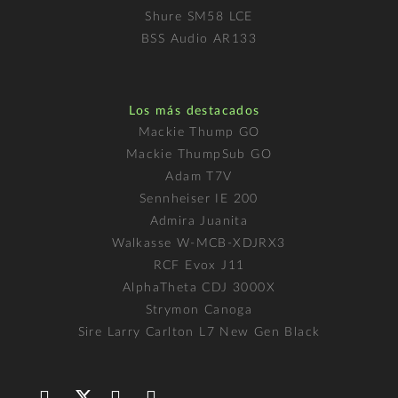
Shure SM58 LCE
BSS Audio AR133
Los más destacados
Mackie Thump GO
Mackie ThumpSub GO
Adam T7V
Sennheiser IE 200
Admira Juanita
Walkasse W-MCB-XDJRX3
RCF Evox J11
AlphaTheta CDJ 3000X
Strymon Canoga
Sire Larry Carlton L7 New Gen Black