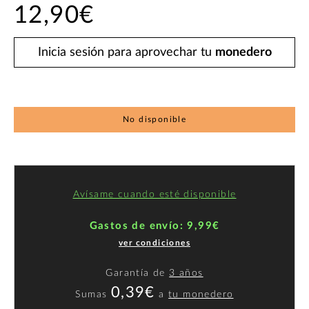
12,90€
Inicia sesión para aprovechar tu
monedero
No disponible
Avísame cuando esté disponible
Gastos de envío: 9,99€
ver condiciones
Garantía de
3 años
0,39€
Sumas
a
tu monedero