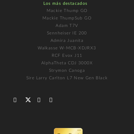
Los más destacados
Mackie Thump GO
Mackie ThumpSub GO
Adam T7V
Sennheiser IE 200
Admira Juanita
Walkasse W-MCB-XDJRX3
RCF Evox J11
AlphaTheta CDJ 3000X
Strymon Canoga
Sire Larry Carlton L7 New Gen Black