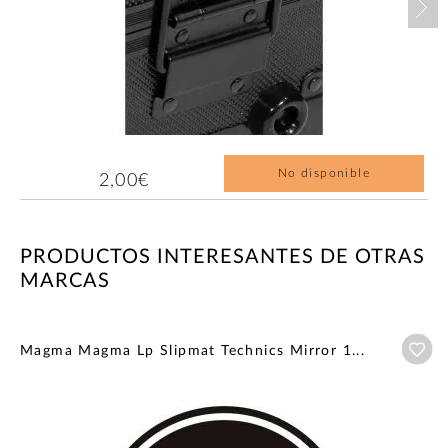
No disponible
2,00€
PRODUCTOS INTERESANTES DE OTRAS
MARCAS
Añ
Magma Magma Lp Slipmat Technics Mirror 1...