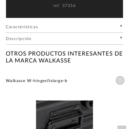
ref.
37356
Características
Descripción
OTROS PRODUCTOS INTERESANTES DE
LA MARCA WALKASSE
Añ
Walkasse W-hingesfixlarge-b
Nex