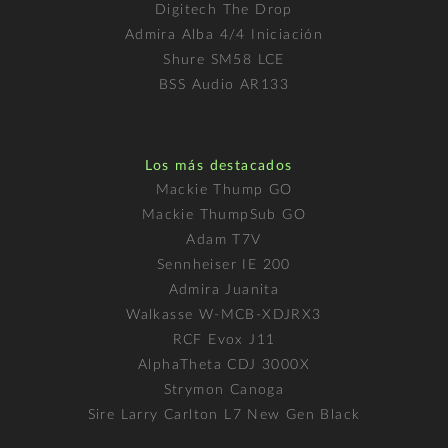
Digitech The Drop
Admira Alba 4/4 Iniciación
Shure SM58 LCE
BSS Audio AR133
Los más destacados
Mackie Thump GO
Mackie ThumpSub GO
Adam T7V
Sennheiser IE 200
Admira Juanita
Walkasse W-MCB-XDJRX3
RCF Evox J11
AlphaTheta CDJ 3000X
Strymon Canoga
Sire Larry Carlton L7 New Gen Black