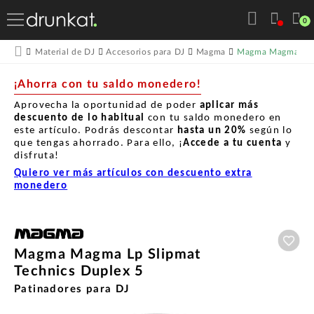
0
Magma Magma Lp S
Material de DJ
Accesorios para DJ
Magma
¡Ahorra con tu saldo monedero!
Aprovecha la oportunidad de poder
aplicar más
descuento de lo habitual
con tu saldo monedero en
este artículo. Podrás descontar
hasta un
20%
según lo
que tengas ahorrado. Para ello, ¡
Accede a tu cuenta
y
disfruta!
Quiero ver más artículos con descuento extra
monedero
Aña
Magma Magma Lp Slipmat
Technics Duplex 5
Patinadores para DJ