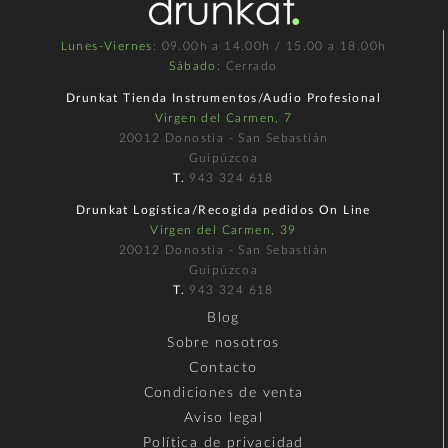
Lunes-Viernes
: 09.00h a 14.00h / 15.00 a 18.00h
Sábado
: Cerrado
Drunkat Tienda Instrumentos/Audio Profesional
Virgen del Carmen, 7
20012 Donostia - San Sebastián
Guipúzcoa
T.
943 324 618
Drunkat Logística/Recogida pedidos On Line
Virgen del Carmen, 39
20012 Donostia - San Sebastián
Guipúzcoa
T.
943 324 618
Blog
Sobre nosotros
Contacto
Condiciones de venta
Aviso legal
Política de privacidad