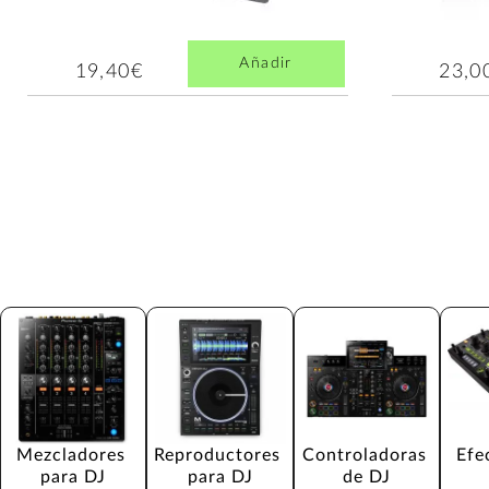
Añadir
19,40€
23,0
Mezcladores 
Reproductores 
Controladoras 
Efe
para DJ
para DJ
de DJ