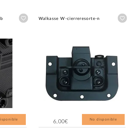
Añadir a wishlist
Aña
-b
Walkasse W-cierreresorte-n
isponible
No disponible
6,00€