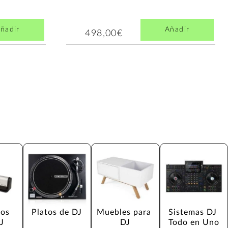
ñadir
Añadir
498,00€
os 
Platos de DJ
Muebles para 
Sistemas DJ 
J
DJ
Todo en Uno