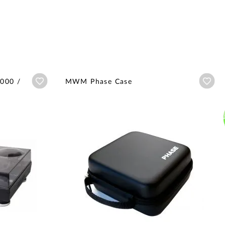
Añadir a wishlist
Aña
7000 /
MWM Phase Case