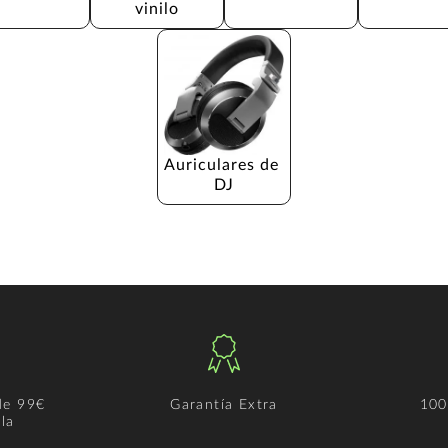
vinilo
Auriculares de 
DJ
de 99€
Garantía Extra
100
la