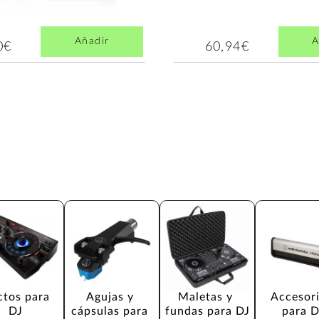
Añadir
A
0€
60,94€
ctos para 
Agujas y 
Maletas y 
Accesori
DJ
cápsulas para 
fundas para DJ
para D