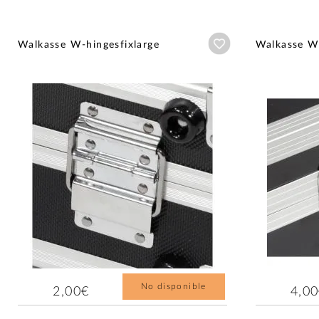
Añadir a wishlist
Walkasse W-hingesfixlarge
Walkasse W-
No disponible
2,00€
4,0