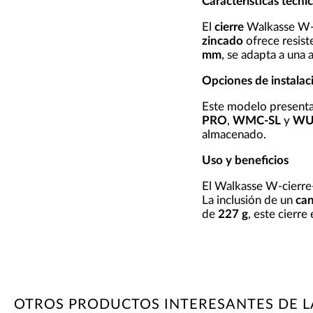
Características técnic
El
cierre
Walkasse W-c
zincado
ofrece resist
mm
, se adapta a una 
Opciones de instalac
Este modelo present
PRO
,
WMC-SL
y
WU
almacenado.
Uso y beneficios
El Walkasse W-cierre-
La inclusión de un
ca
de
227 g
, este cierre
OTROS PRODUCTOS INTERESANTES DE 