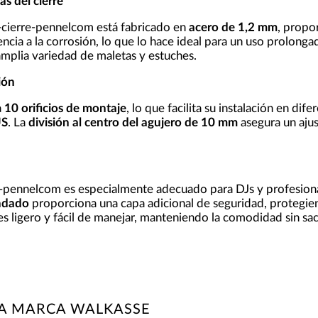
as del cierre
ierre-pennelcom está fabricado en
acero de 1,2 mm
, propo
encia a la corrosión, lo que lo hace ideal para un uso prolon
amplia variedad de maletas y estuches.
ión
a
10 orificios de montaje
, lo que facilita su instalación en dif
S
. La
división al centro del agujero de 10 mm
asegura un ajus
pennelcom es especialmente adecuado para DJs y profesionale
ndado
proporciona una capa adicional de seguridad, protegien
 es ligero y fácil de manejar, manteniendo la comodidad sin sacr
LA MARCA WALKASSE