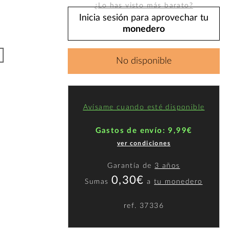
¿Lo has visto más barato?
Inicia sesión para aprovechar tu
monedero
No disponible
Avísame cuando esté disponible
Gastos de envío: 9,99€
ver condiciones
Garantía de
3 años
0,30€
Sumas
a
tu monedero
ref.
37336