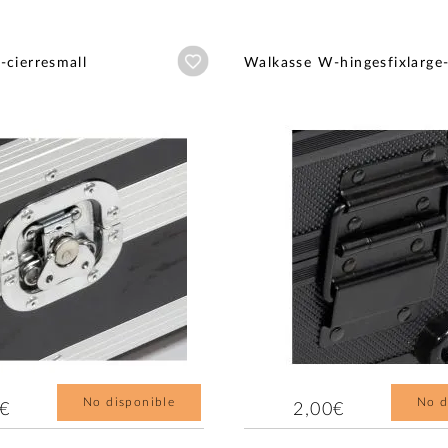
Añadir a wishlist
cierresmall
Walkasse W-hingesfixlarge
No disponible
No d
0€
2,00€