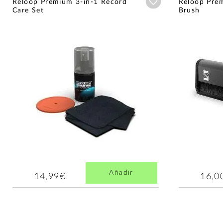
Añadir a wishlist
Reloop Premium 3-in-1 Record
Reloop Pre
Care Set
Brush
Añadir
14,99€
16,0