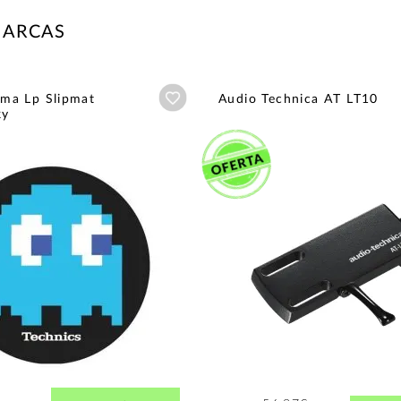
MARCAS
Añadir a wishlist
a Lp Slipmat
Audio Technica AT LT10
ky