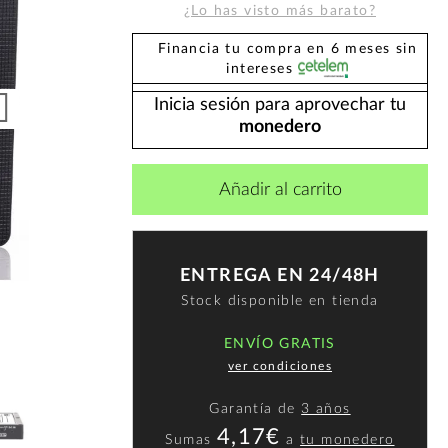
¿Lo has visto más barato?
Financia tu compra en 6 meses sin
intereses
Inicia sesión para aprovechar tu
monedero
Añadir al carrito
ENTREGA EN 24/48H
Stock disponible en tienda
ENVÍO GRATIS
ver condiciones
Garantía de
3 años
4,17€
Sumas
a
tu monedero