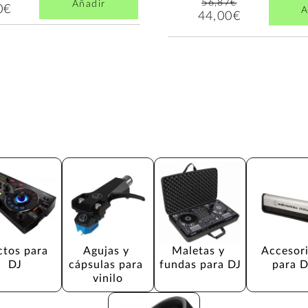
56,87€
Añadir
0€
A
44,00€
ctos para 
Agujas y 
Maletas y 
Accesori
DJ
cápsulas para 
fundas para DJ
para D
vinilo