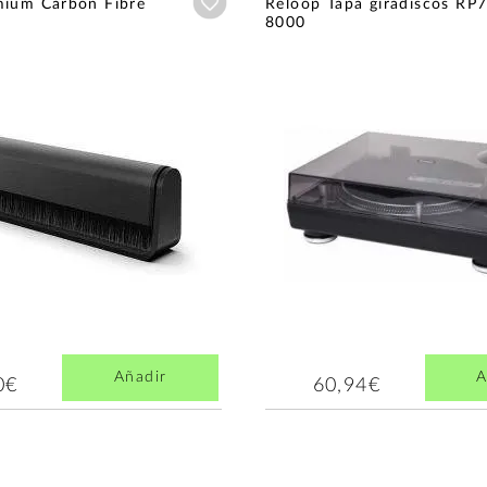
Añadir a wishlist
mium Carbon Fibre
Reloop Tapa giradiscos RP
8000
Añadir
A
0€
60,94€