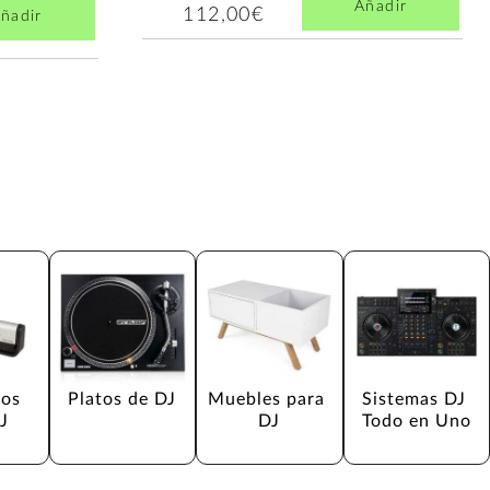
Añadir
112,00€
ñadir
os 
Platos de DJ
Muebles para 
Sistemas DJ 
J
DJ
Todo en Uno