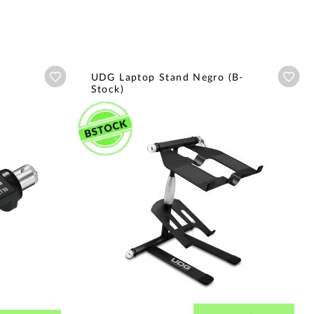
Añadir a wishlist
Aña
UDG Laptop Stand Negro (B-
Stock)