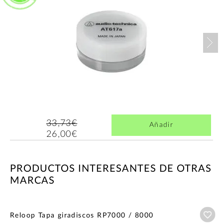
Nex
33,73€
Añadir
26,00€
PRODUCTOS INTERESANTES DE OTRAS
MARCAS
Añ
Reloop Tapa giradiscos RP7000 / 8000