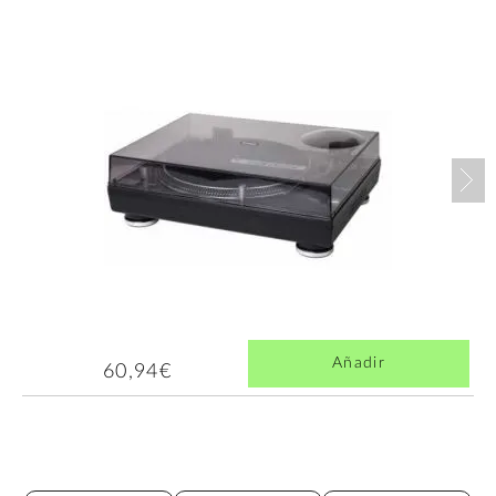
Nex
Añadir
60,94€