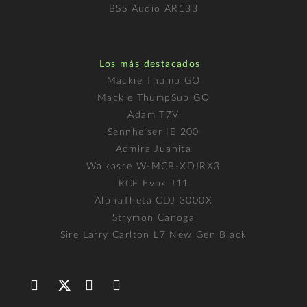
BSS Audio AR133
Los más destacados
Mackie Thump GO
Mackie ThumpSub GO
Adam T7V
Sennheiser IE 200
Admira Juanita
Walkasse W-MCB-XDJRX3
RCF Evox J11
AlphaTheta CDJ 3000X
Strymon Canoga
Sire Larry Carlton L7 New Gen Black