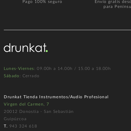
Pago 100% seguro
Envío gratis des
para Penínsu
Lunes-Viernes
: 09.00h a 14.00h / 15.00 a 18.00h
Sábado
: Cerrado
Drunkat Tienda Instrumentos/Audio Profesional
Virgen del Carmen, 7
20012 Donostia - San Sebastián
Guipúzcoa
T.
943 324 618