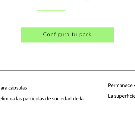
Configura tu pack
Permanece v
ara cápsulas
La superfici
elimina las partículas de suciedad de la