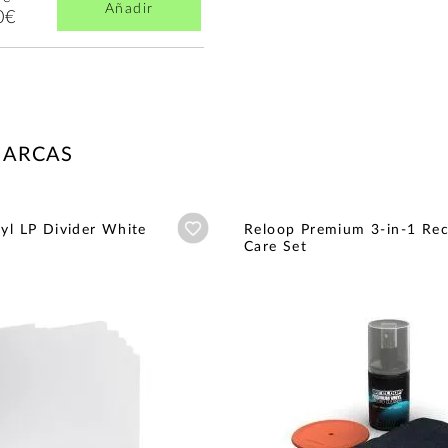
Añadir
0€
MARCAS
Añadir a wishlist
nyl LP Divider White
Reloop Premium 3-in-1 Re
Care Set