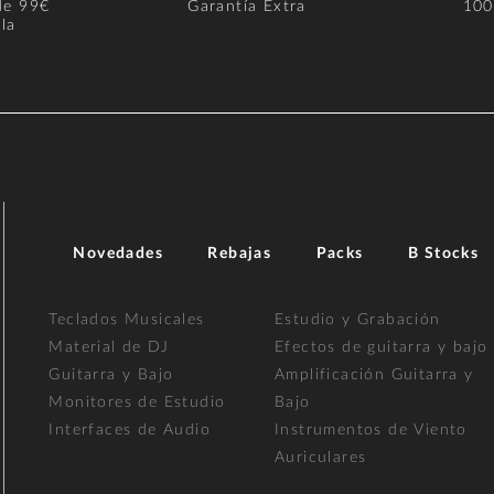
de 99€
Garantía Extra
100
la
Novedades
Rebajas
Packs
B Stocks
Teclados Musicales
Estudio y Grabación
Material de DJ
Efectos de guitarra y bajo
Guitarra y Bajo
Amplificación Guitarra y
Monitores de Estudio
Bajo
Interfaces de Audio
Instrumentos de Viento
Auriculares