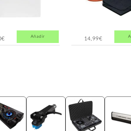
Añadir
A
0€
14,99€