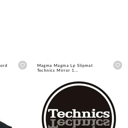
Añadir a wishlist
Aña
cord
Magma Magma Lp Slipmat
Technics Mirror 1...