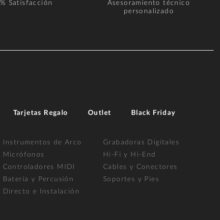
% Satisfacción
Asesoramiento técnico
personalizado
Tarjetas Regalo
Outlet
Black Friday
Instrumentos de Arco
Grabadoras Digitales
Micrófonos
Hi-Fi y Hi-End
Controladores MIDI
Cables y Conectores
Batería y Percusión
Soportes y Pies
Directo e Instalación