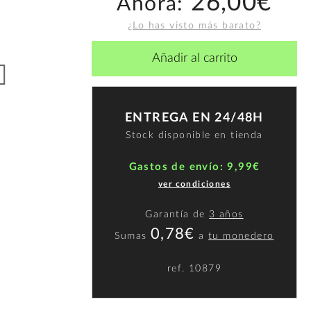
26,00€
Ahora:
¿Lo has visto más barato?
Añadir al carrito
ENTREGA EN 24/48H
Stock disponible en tienda
Gastos de envío: 9,99€
ver condiciones
Garantía de
3 años
0,78€
Sumas
a
tu monedero
ref.
10879