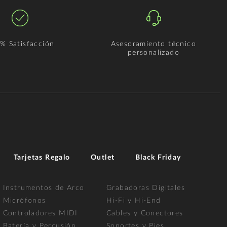
% Satisfacción
Asesoramiento técnico
personalizado
Tarjetas Regalo
Outlet
Black Friday
Instrumentos de Arco
Grabadoras Digitales
Micrófonos
Hi-Fi y Hi-End
Controladores MIDI
Cables y Conectores
Batería y Percusión
Soportes y Pies