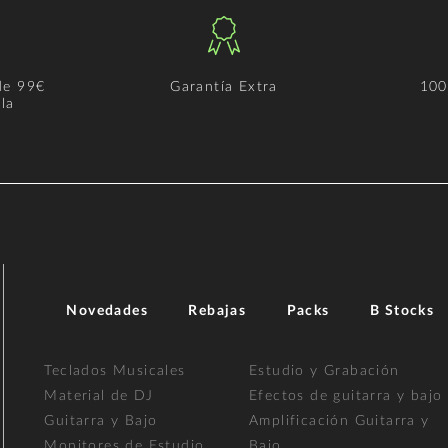
de 99€
Garantía Extra
100
la
Novedades
Rebajas
Packs
B Stocks
Teclados Musicales
Estudio y Grabación
Material de DJ
Efectos de guitarra y bajo
Guitarra y Bajo
Amplificación Guitarra y
Monitores de Estudio
Bajo