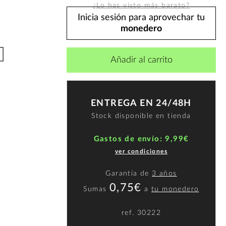
¿Lo has visto más barato?
Inicia sesión para aprovechar tu
monedero
Añadir al carrito
ENTREGA EN 24/48H
Stock disponible en tienda
Gastos de envío: 9,99€
ver condiciones
Garantía de
3 años
0,75€
Sumas
a
tu monedero
ref.
30222