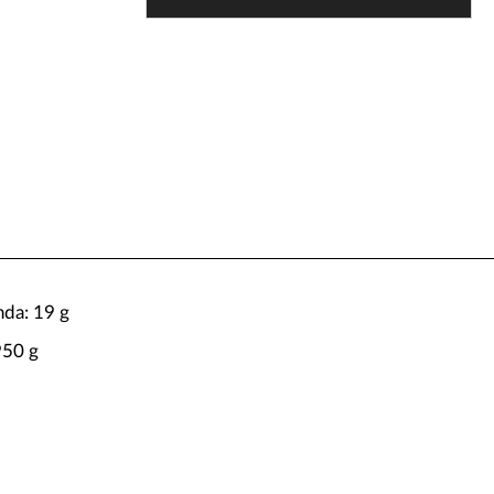
nda: 19 g
950 g