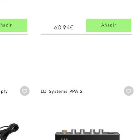
ñadir
Añadir
60,94€
Añadir a wishlist
Aña
pply
LD Systems PPA 2