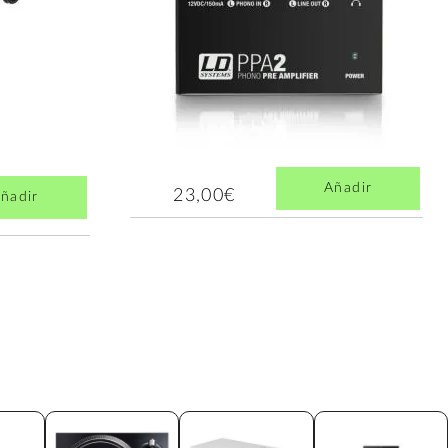
Añadir
23,00€
ñadir