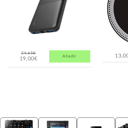
24,65€
13,0
Añadir
19,00€