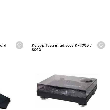
Añadir a wishlist
Aña
cord
Reloop Tapa giradiscos RP7000 /
8000