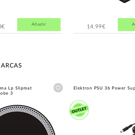
Añadir
A
0€
14,99€
MARCAS
Añadir a wishlist
a Lp Slipmat
Elektron PSU 3b Power Su
robe 3