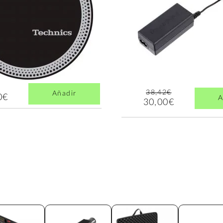
38,42€
Añadir
0€
A
30,00€