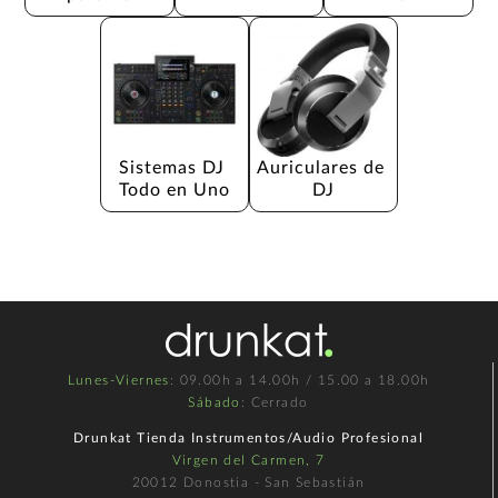
Sistemas DJ 
Auriculares de 
Todo en Uno
DJ
Lunes-Viernes
: 09.00h a 14.00h / 15.00 a 18.00h
Sábado
: Cerrado
Drunkat Tienda Instrumentos/Audio Profesional
Virgen del Carmen, 7
20012 Donostia - San Sebastián