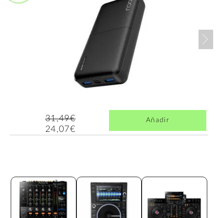
Nex
31,49€
Añadir
24,07€