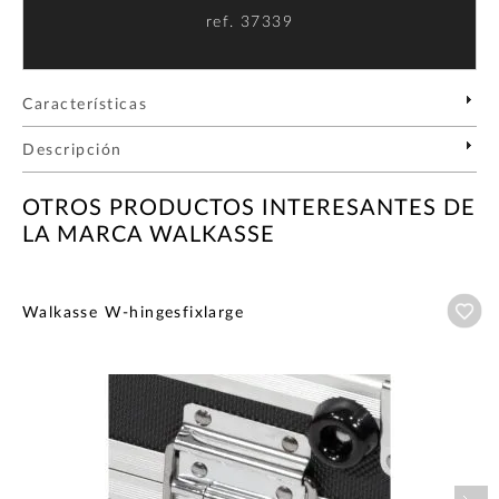
ref.
37339
Características
Descripción
OTROS PRODUCTOS INTERESANTES DE
LA MARCA WALKASSE
Añ
Walkasse W-hingesfixlarge
Nex