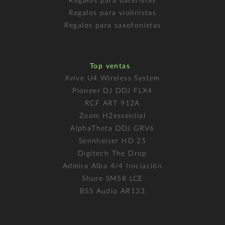
Regalos para bateristas
Regalos para violinistas
Regalos para saxofonistas
Top ventas
Xvive U4 Wireless System
Pioneer DJ DDJ FLX4
RCF ART 912A
Zoom H2essential
AlphaTheta DDJ GRV6
Sennheiser HD 25
Digitech The Drop
Admira Alba 4/4 Iniciación
Shure SM58 LCE
BSS Audio AR133