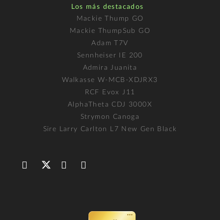
Los más destacados
Mackie Thump GO
Mackie ThumpSub GO
Adam T7V
Sennheiser IE 200
Admira Juanita
Walkasse W-MCB-XDJRX3
RCF Evox J11
AlphaTheta CDJ 3000X
Strymon Canoga
Sire Larry Carlton L7 New Gen Black