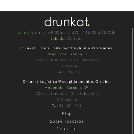
Lunes-Viernes
: 09.00h a 14.00h / 15.00 a 18.00h
Sábado
: Cerrado
Drunkat Tienda Instrumentos/Audio Profesional
Virgen del Carmen, 7
20012 Donostia - San Sebastián
Guipúzcoa
T.
943 324 618
Drunkat Logística/Recogida pedidos On Line
Virgen del Carmen, 39
20012 Donostia - San Sebastián
Guipúzcoa
T.
943 324 618
Blog
Sobre nosotros
Contacto