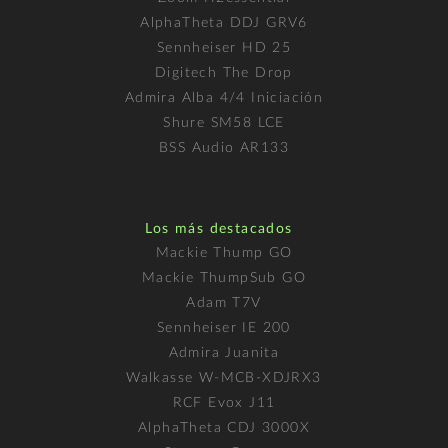
AlphaTheta DDJ GRV6
Sennheiser HD 25
Digitech The Drop
Admira Alba 4/4 Iniciación
Shure SM58 LCE
BSS Audio AR133
Los más destacados
Mackie Thump GO
Mackie ThumpSub GO
Adam T7V
Sennheiser IE 200
Admira Juanita
Walkasse W-MCB-XDJRX3
RCF Evox J11
AlphaTheta CDJ 3000X