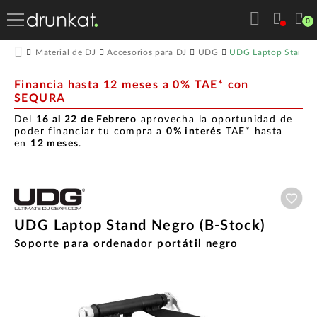
0
UDG Laptop Stand N
Material de DJ
Accesorios para DJ
UDG
Financia hasta 12 meses a 0% TAE* con
SEQURA
Del
16 al 22 de Febrero
aprovecha la oportunidad de
poder financiar tu compra a
0% interés
TAE* hasta
en
12 meses
.
Aña
UDG Laptop Stand Negro (B-Stock)
Soporte para ordenador portátil negro