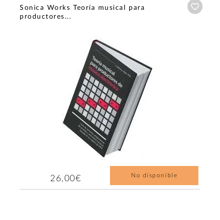
Añadi
Sonica Works Teoría musical para
productores...
No disponible
26,00€