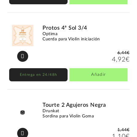
Protos 4ª Sol 3/4
Optima
Cuerda para Violín iniciación
6,44€
4,92€
Añadir
Entrega en 24/48h
Tourte 2 Agujeros Negra
Drunkat
Sordina para Violín Goma
1,44€
1,10€