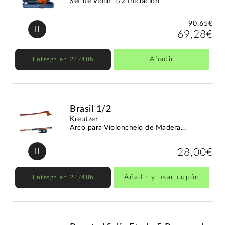
Set de Violín 1/2 Iniciación
90,65€
69,28€
Añadir
Entrega en 24/48h
Brasil 1/2
Kreutzer
Arco para Violonchelo de Madera...
28,00€
Añadir y usar cupón
Entrega en 24/48h