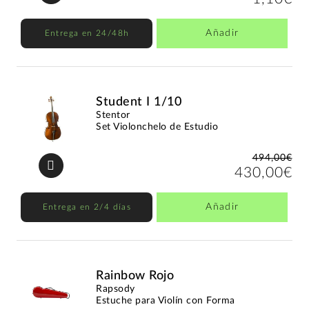
Añadir
Entrega en 24/48h
Student I 1/10
Stentor
Set Violonchelo de Estudio
494,00€
430,00€
Añadir
Entrega en 2/4 días
Rainbow Rojo
Rapsody
Estuche para Violín con Forma