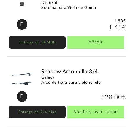
Drunkat
Sordina para Viola de Goma
1,90€
1,45€
Añadir
Entrega en 24/48h
Shadow Arco cello 3/4
Galaxy
Arco de fibra para violonchelo
128,00€
Añadir y usar cupón
Entrega en 2/4 días