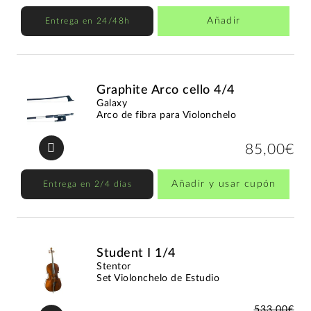
Añadir
Entrega en 24/48h
Graphite Arco cello 4/4
Galaxy
Arco de fibra para Violonchelo
85,00€
Añadir y usar cupón
Entrega en 2/4 días
Student I 1/4
Stentor
Set Violonchelo de Estudio
533,00€