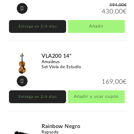
494,00€
430,00€
Añadir
Entrega en 2/4 días
VLA200 14"
Amadeus
Set Viola de Estudio
169,00€
Añadir y usar cupón
Entrega en 2/4 días
Rainbow Negro
Rapsody