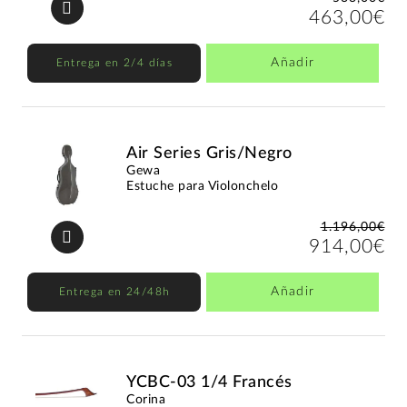
463,00€
Añadir
Entrega en 2/4 días
Air Series Gris/Negro
Gewa
Estuche para Violonchelo
1.196,00€
914,00€
Añadir
Entrega en 24/48h
YCBC-03 1/4 Francés
Corina