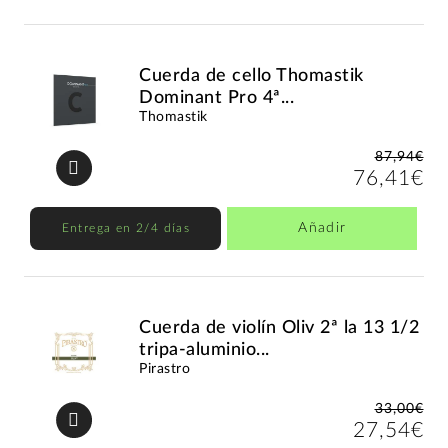
Cuerda de cello Thomastik
Dominant Pro 4ª...
Thomastik
87,94€
76,41€
Añadir
Entrega en 2/4 días
Cuerda de violín Oliv 2ª la 13 1/2
tripa-aluminio...
Pirastro
33,00€
27,54€