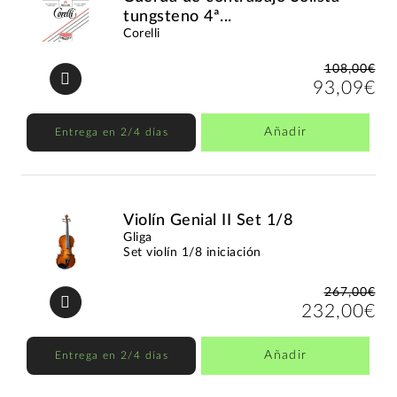
tungsteno 4ª...
Corelli
108,00€
93,09€
Añadir
Entrega en 2/4 días
Violín Genial II Set 1/8
Gliga
Set violín 1/8 iniciación
267,00€
232,00€
Añadir
Entrega en 2/4 días