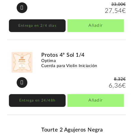
33,00€
27,54€
Añadir
Entrega en 2/4 días
Protos 4ª Sol 1/4
Optima
Cuerda para Violín Iniciación
8,32€
6,36€
Añadir
Entrega en 24/48h
Tourte 2 Agujeros Negra