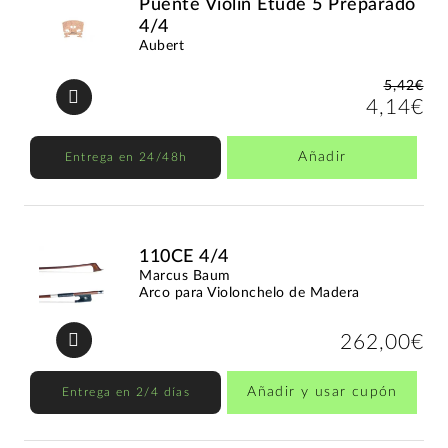
Puente Violín Etude 5 Preparado
4/4
Aubert
5,42€
4,14€
Añadir
Entrega en 24/48h
110CE 4/4
Marcus Baum
Arco para Violonchelo de Madera
262,00€
Añadir y usar cupón
Entrega en 2/4 días