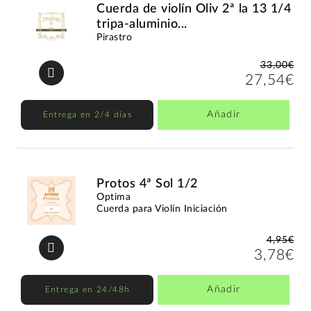
Cuerda de violín Oliv 2ª la 13 1/4
tripa-aluminio...
Pirastro
33,00€
27,54€
Añadir
Entrega en 2/4 días
Protos 4ª Sol 1/2
Optima
Cuerda para Violín Iniciación
4,95€
3,78€
Añadir
Entrega en 24/48h