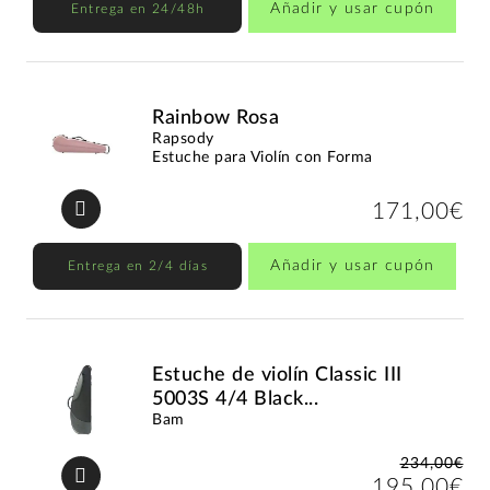
Añadir y usar cupón
Entrega en 24/48h
Rainbow Rosa
Rapsody
Estuche para Violín con Forma
171,00€
Añadir y usar cupón
Entrega en 2/4 días
Estuche de violín Classic III
5003S 4/4 Black...
Bam
234,00€
195,00€