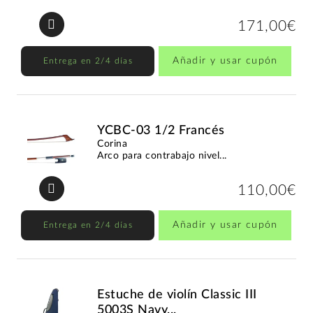
171,00€
Añadir y usar cupón
Entrega en 2/4 días
YCBC-03 1/2 Francés
Corina
Arco para contrabajo nivel...
110,00€
Añadir y usar cupón
Entrega en 2/4 días
Estuche de violín Classic III
5003S Navy...