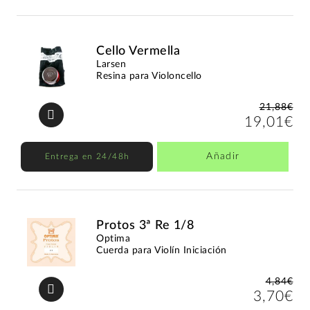
Cello Vermella
Larsen
Resina para Violoncello
21,88€
19,01€
Añadir
Entrega en 24/48h
Protos 3ª Re 1/8
Optima
Cuerda para Violín Iniciación
4,84€
3,70€