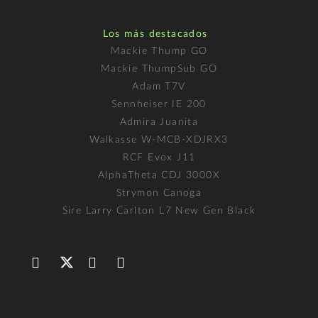
Los más destacados
Mackie Thump GO
Mackie ThumpSub GO
Adam T7V
Sennheiser IE 200
Admira Juanita
Walkasse W-MCB-XDJRX3
RCF Evox J11
AlphaTheta CDJ 3000X
Strymon Canoga
Sire Larry Carlton L7 New Gen Black