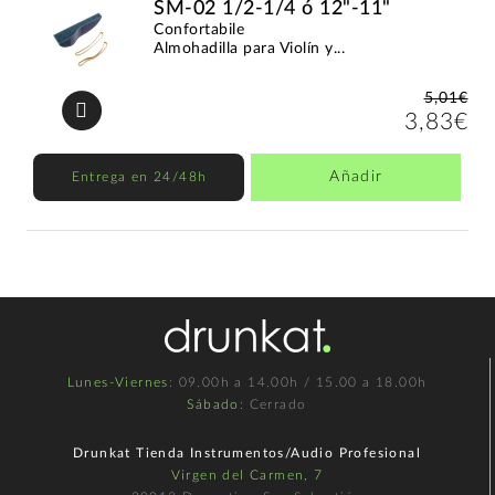
SM-02 1/2-1/4 ó 12"-11"
Confortabile
Almohadilla para Violín y...
5,01€
3,83€
Añadir
Entrega en 24/48h
Lunes-Viernes
: 09.00h a 14.00h / 15.00 a 18.00h
Sábado
: Cerrado
Drunkat Tienda Instrumentos/Audio Profesional
Virgen del Carmen, 7