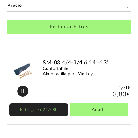
Precio
Restaurar Filtros
SM-03 4/4-3/4 ó 14"-13"
Confortabile
Almohadilla para Violín y...
5,01€
3,83€
Añadir
Entrega en 24/48h