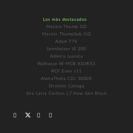
Los más destacados
Mackie Thump GO
Mackie ThumpSub GO
Adam T7V
Sennheiser IE 200
Admira Juanita
Walkasse W-MCB-XDJRX3
RCF Evox J11
AlphaTheta CDJ 3000X
Strymon Canoga
Sire Larry Carlton L7 New Gen Black