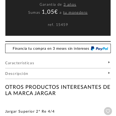
Garantía de
3 años
1,05€
Sumas
a
tu monedero
ref.
15459
Financia tu compra en 3 meses sin intereses
Características
Descripción
OTROS PRODUCTOS INTERESANTES DE
LA MARCA JARGAR
Añ
Jargar Superior 2ª Re 4/4