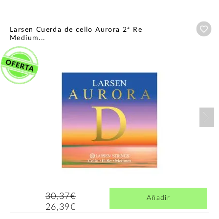
Añ
Larsen Cuerda de cello Aurora 2ª Re
Medium...
Nex
30,37€
Añadir
26,39€