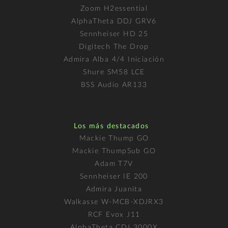
Zoom H2essential
AlphaTheta DDJ GRV6
Sennheiser HD 25
Digitech The Drop
Admira Alba 4/4 Iniciación
Shure SM58 LCE
BSS Audio AR133
Los más destacados
Mackie Thump GO
Mackie ThumpSub GO
Adam T7V
Sennheiser IE 200
Admira Juanita
Walkasse W-MCB-XDJRX3
RCF Evox J11
AlphaTheta CDJ 3000X