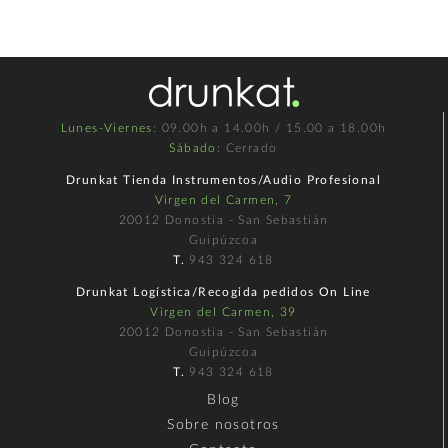
Lunes-Viernes
: 09.00h a 14.00h / 15.00 a 18.00h
Sábado
: Cerrado
Drunkat Tienda Instrumentos/Audio Profesional
Virgen del Carmen, 7
20012 Donostia - San Sebastián
Guipúzcoa
T.
943 324 618
Drunkat Logística/Recogida pedidos On Line
Virgen del Carmen, 39
20012 Donostia - San Sebastián
Guipúzcoa
T.
943 324 618
Blog
Sobre nosotros