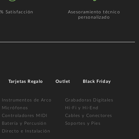
% Satisfacción
Asesoramiento técnico
personalizado
Tarjetas Regalo
Outlet
Black Friday
Instrumentos de Arco
Grabadoras Digitales
Micrófonos
Hi-Fi y Hi-End
Controladores MIDI
Cables y Conectores
Batería y Percusión
Soportes y Pies
Directo e Instalación