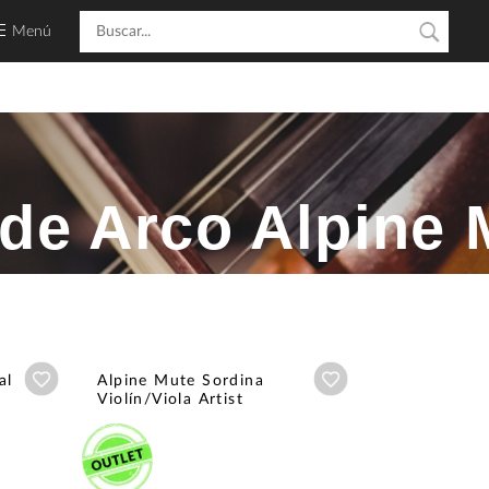
Menú
de Arco Alpine 
Añadir a wishlist
Añadir a wishlist
al
Alpine Mute Sordina
Violín/Viola Artist