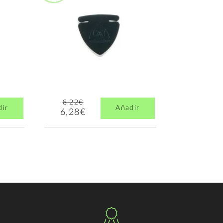
8,22€
dir
Añadir
6,28€