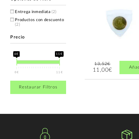
Entrega inmediata
(2)
Productos con descuento
(2)
Precio
6€
11€
13,52€
Aña
11,00€
6€
11€
Restaurar Filtros