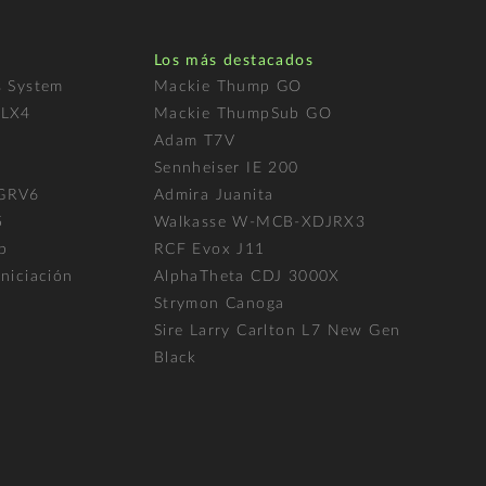
Los más destacados
s System
Mackie Thump GO
FLX4
Mackie ThumpSub GO
Adam T7V
l
Sennheiser IE 200
 GRV6
Admira Juanita
5
Walkasse W-MCB-XDJRX3
p
RCF Evox J11
niciación
AlphaTheta CDJ 3000X
Strymon Canoga
Sire Larry Carlton L7 New Gen
Black