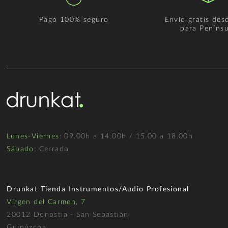
Pago 100% seguro
Envío gratis des
para Penínsu
Lunes-Viernes
: 09.00h a 14.00h / 15.00 a 18.00h
Sábado
: Cerrado
Drunkat Tienda Instrumentos/Audio Profesional
Virgen del Carmen, 7
20012 Donostia - San Sebastián
Guipúzcoa