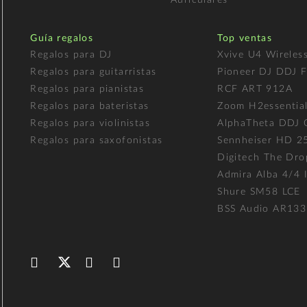
Guía regalos
Top ventas
Regalos para DJ
Xvive U4 Wireles
Regalos para guitarristas
Pioneer DJ DDJ 
Regalos para pianistas
RCF ART 912A
Regalos para bateristas
Zoom H2essentia
Regalos para violinistas
AlphaTheta DDJ
Regalos para saxofonistas
Sennheiser HD 2
Digitech The Dro
Admira Alba 4/4 I
Shure SM58 LCE
BSS Audio AR133