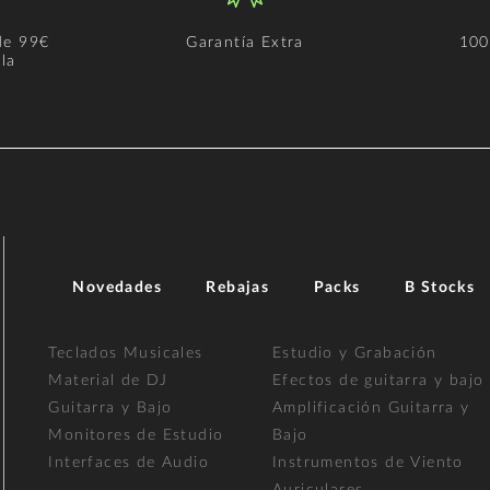
de 99€
Garantía Extra
100
la
Novedades
Rebajas
Packs
B Stocks
Teclados Musicales
Estudio y Grabación
Material de DJ
Efectos de guitarra y bajo
Guitarra y Bajo
Amplificación Guitarra y
Monitores de Estudio
Bajo
Interfaces de Audio
Instrumentos de Viento
Auriculares