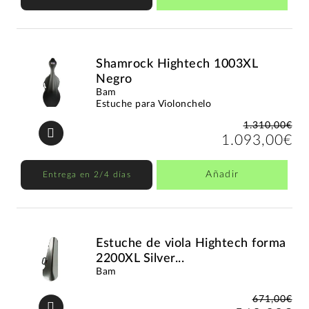
Shamrock Hightech 1003XL
Negro
Bam
Estuche para Violonchelo
1.310,00€
1.093,00€
Añadir
Entrega en 2/4 días
Estuche de viola Hightech forma
2200XL Silver...
Bam
671,00€