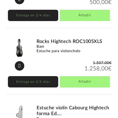
500,00€
Añadir
Entrega en 2/4 días
Rocks Hightech ROC1005XLS
Bam
Estuche para violonchelo
1.507,00€
1.258,00€
Añadir
Entrega en 2/4 días
Estuche violín Cabourg Hightech
forma Ed....