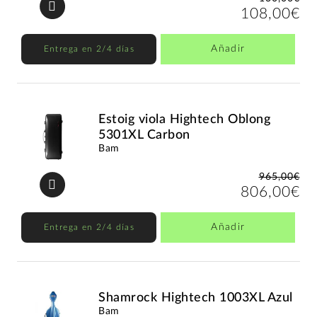
108,00€
Añadir
Entrega en 2/4 días
Estoig viola Hightech Oblong
5301XL Carbon
Bam
965,00€
806,00€
Añadir
Entrega en 2/4 días
Shamrock Hightech 1003XL Azul
Bam