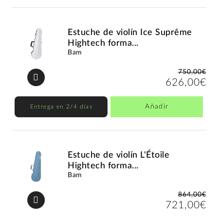
Estuche de violín Ice Suprême
Hightech forma...
Bam
750,00€
626,00€
Añadir
Entrega en 2/4 días
Estuche de violín L'Étoile
Hightech forma...
Bam
864,00€
721,00€