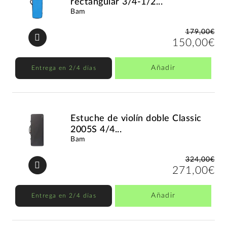
rectangular 3/4-1/2...
Bam
179,00€
150,00€
Añadir
Entrega en 2/4 días
Estuche de violín doble Classic
2005S 4/4...
Bam
324,00€
271,00€
Añadir
Entrega en 2/4 días