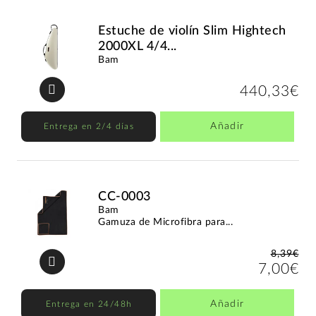
Estuche de violín Slim Hightech
2000XL 4/4...
Bam
440,33€
Añadir
Entrega en 2/4 días
CC-0003
Bam
Gamuza de Microfibra para...
8,39€
7,00€
Añadir
Entrega en 24/48h