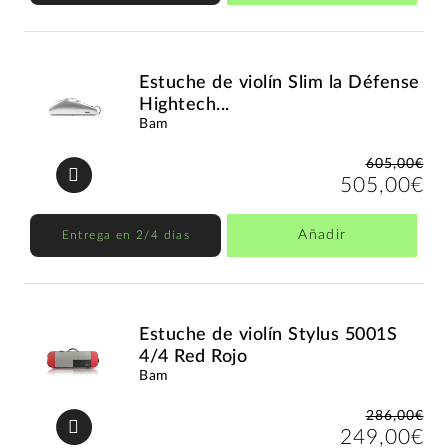
Estuche de violín Slim la Défense
Hightech...
Bam
605,00€
505,00€
Añadir
Entrega en 2/4 días
Estuche de violín Stylus 5001S
4/4 Red Rojo
Bam
286,00€
249,00€