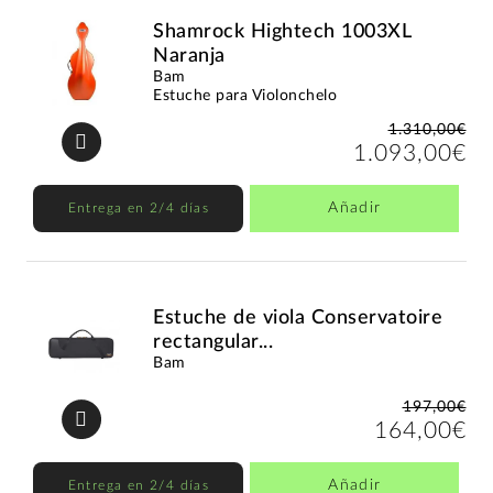
Shamrock Hightech 1003XL
Naranja
Bam
Estuche para Violonchelo
1.310,00€
1.093,00€
Añadir
Entrega en 2/4 días
Estuche de viola Conservatoire
rectangular...
Bam
197,00€
164,00€
Añadir
Entrega en 2/4 días