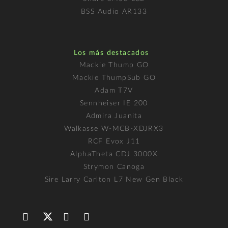
BSS Audio AR133
Los más destacados
Mackie Thump GO
Mackie ThumpSub GO
Adam T7V
Sennheiser IE 200
Admira Juanita
Walkasse W-MCB-XDJRX3
RCF Evox J11
AlphaTheta CDJ 3000X
Strymon Canoga
Sire Larry Carlton L7 New Gen Black