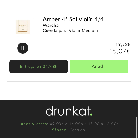
Amber 4ª Sol Violín 4/4
Warchal
Cuerda para Violín Medium
19,72€
15,07€
Añadir
Entrega en 24/48h
Lunes-Viernes
: 09.00h a 14.00h / 15.00 a 18.00h
Sábado
: Cerrado