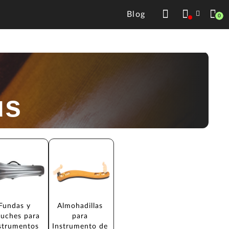
Blog
0
us
Fundas y 
Almohadillas 
tuches para 
para 
strumentos 
Instrumento de 