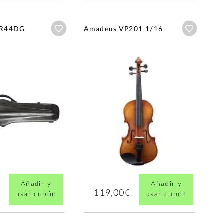
Añadir a wishlist
Añadir a
VR44DG
Amadeus VP201 1/16
Añadir y
Añadir y
119,00€
usar cupón
usar cupón