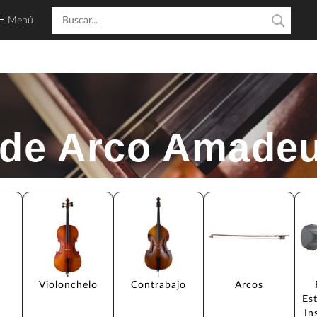
Menú
 de Arco Amade
Violonchelo
Contrabajo
Arcos
Es
In