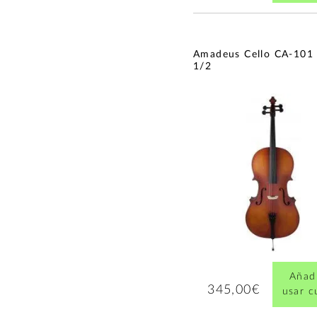
Arcos para Contrabajo
(1)
Viola de 15 pulgadas
(1)
Contrabajo 3/4
(1)
Amadeus Cello CA-101
Viola de 16 pulgadas
(1)
1/2
Añadi
345,00€
usar 