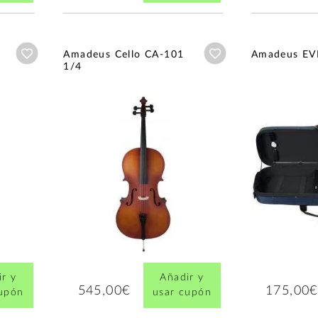
Añadir a wishlist
Añadir a wishlist
Amadeus Cello CA-101
Amadeus E
1/4
r y
Añadir y
545,00€
175,00€
cupón
usar cupón