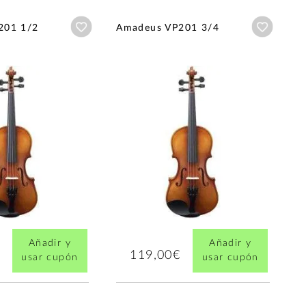
Añadir a wishlist
Añadir a
201 1/2
Amadeus VP201 3/4
Añadir y
Añadir y
119,00€
usar cupón
usar cupón