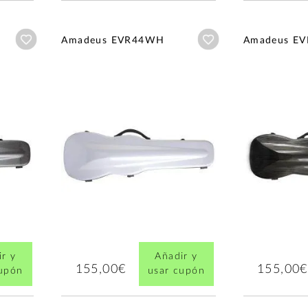
Añadir a wishlist
Añadir a wishlist
Amadeus EVR44WH
Amadeus E
r y
Añadir y
155,00€
155,00€
cupón
usar cupón