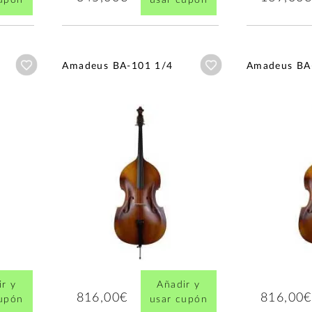
Añadir a wishlist
Añadir a wishlist
Amadeus BA-101 1/4
Amadeus BA
r y
Añadir y
816,00€
816,00€
cupón
usar cupón