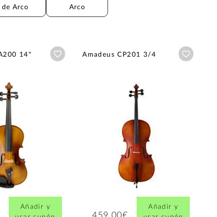
de Arco
Arco
Añadir a wishlist
Añadir a
A200 14"
Amadeus CP201 3/4
Añadir y
Añadir y
459,00€
usar cupón
usar cupón