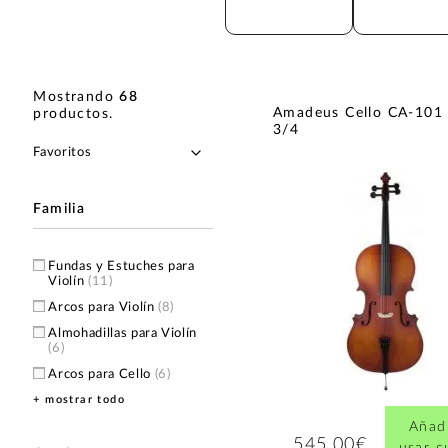
Mostrando
68
Amadeus Cello CA-101
productos
.
3/4
Familia
Fundas y Estuches para
Violín
(11)
Arcos para Violín
(8)
Almohadillas para Violín
(6)
Arcos para Cello
(6)
+ mostrar todo
Violín 1/2
(3)
Violín 3/4
(3)
Añadi
545,00€
usar 