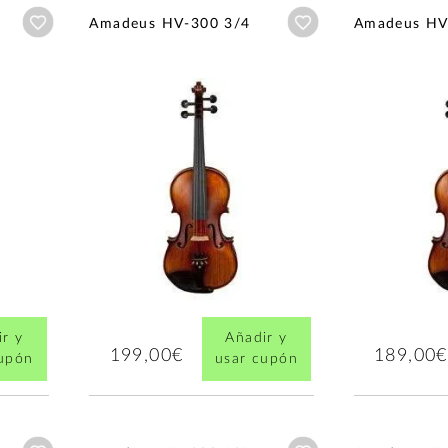
Añadir a wishlist
Añadir a wishlist
Amadeus HV-300 3/4
Amadeus HV
r y
Añadir y
199,00€
189,00€
cupón
usar cupón