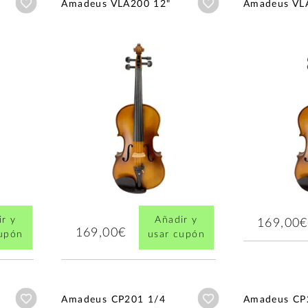
Añadir a wishlist
Añadir a wishlist
Amadeus VLA200 12"
Amadeus VL
r y
Añadir y
169,00€
169,00€
cupón
usar cupón
Añadir a wishlist
Añadir a wishlist
Amadeus CP201 1/4
Amadeus CP