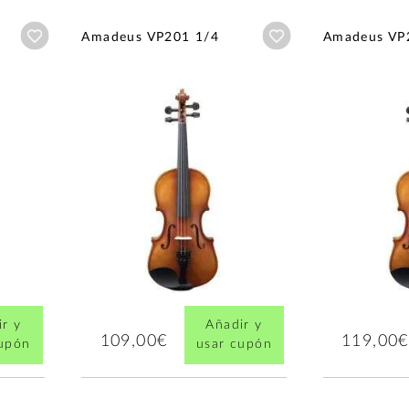
Añadir a wishlist
Añadir a wishlist
Amadeus VP201 1/4
Amadeus VP
r y
Añadir y
109,00€
119,00€
cupón
usar cupón