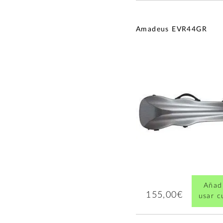
Amadeus EVR44GR
Añadi
155,00€
usar 