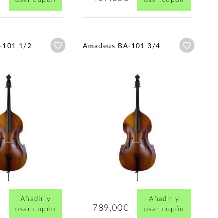
Añadir a wishlist
Añadir a
-101 1/2
Amadeus BA-101 3/4
Añadir y
Añadir y
789,00€
usar cupón
usar cupón