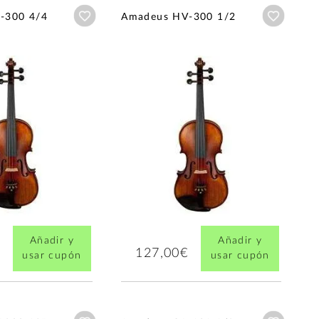
Añadir a wishlist
Añadir a
-300 4/4
Amadeus HV-300 1/2
Añadir y
Añadir y
127,00€
usar cupón
usar cupón