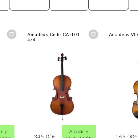
Añadir a wishlist
Añadir a wishlist
Amadeus Cello CA-101
Amadeus VL
4/4
r y
Añadir y
345,00€
169,00€
cupón
usar cupón