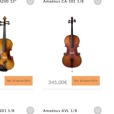
Añadir a wishlist
Añadir a
A200 13"
Amadeus CA-101 1/8
No disponible
No disponible
345,00€
Añadir a wishlist
Añadir a
201 1/8
Amadeus AVL 1/8