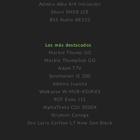
Admira Alba 4/4 Iniciación
Shure SM58 LCE
BSS Audio AR133
Los más destacados
Mackie Thump GO
Mackie ThumpSub GO
Adam T7V
Sennheiser IE 200
Admira Juanita
Walkasse W-MCB-XDJRX3
RCF Evox J11
AlphaTheta CDJ 3000X
Strymon Canoga
Sire Larry Carlton L7 New Gen Black