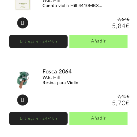
W.E. Hill
Cuerda violín Hill 4410MBX...
7,64€
5,84€
Añadir
Entrega en 24/48h
Fosca 2064
W.E. Hill
Resina para Violín
7,45€
5,70€
Añadir
Entrega en 24/48h