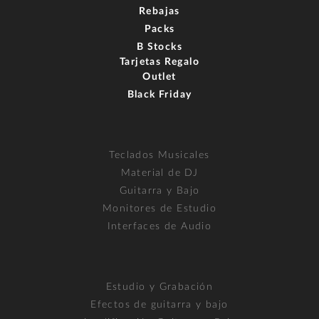
Rebajas
Packs
B Stocks
Tarjetas Regalo
Outlet
Black Friday
Teclados Musicales
Material de DJ
Guitarra y Bajo
Monitores de Estudio
Interfaces de Audio
Estudio y Grabación
Efectos de guitarra y bajo