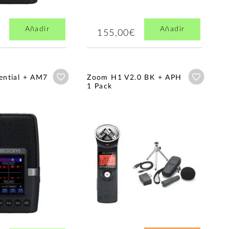
Añadir
Añadir
155,00€
Añadir a wishlist
Añadir a
ntial + AM7
Zoom H1 V2.0 BK + APH
1 Pack