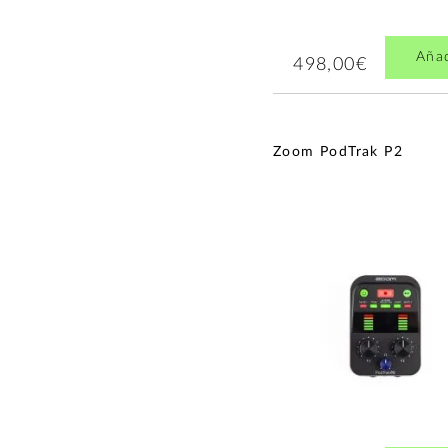
Aña
498,00€
Zoom PodTrak P2