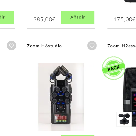
dir
Añadir
385,00€
175,00€
Añadir a wishlist
Añadir a wishlist
Zoom H6studio
Zoom H2esse