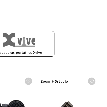
abadoras portátiles Xvive
Añadir a wishlist
Añadir a
Zoom H5studio