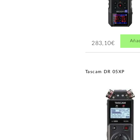
Aña
283,10€
Tascam DR 05XP