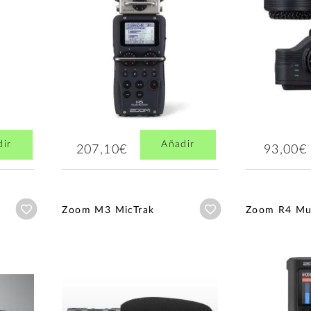
dir
Añadir
207,10€
93,00€
Añadir a wishlist
Añadir a wishlist
Zoom M3 MicTrak
Zoom R4 Mul