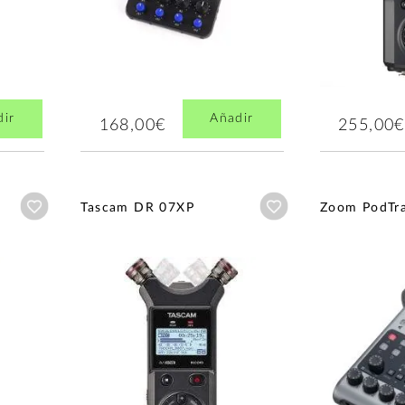
dir
Añadir
168,00€
255,00€
Añadir a wishlist
Añadir a wishlist
Tascam DR 07XP
Zoom PodTr