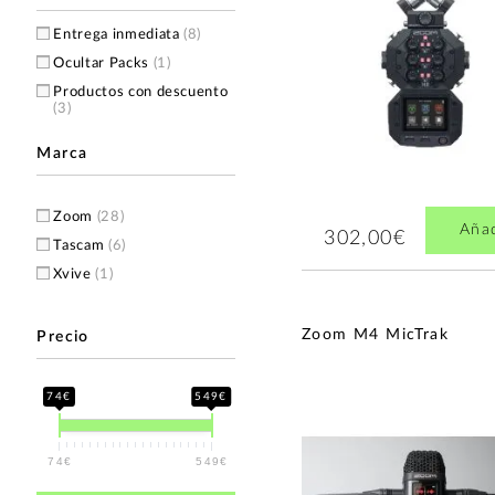
Entrega inmediata
(8)
Ocultar Packs
(1)
Productos con descuento
(3)
Marca
Zoom
(28)
Aña
302,00€
Tascam
(6)
Xvive
(1)
Zoom M4 MicTrak
Precio
74€
549€
74€
549€