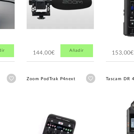
dir
Añadir
144,00€
153,00€
Añadir a wishlist
Añadir a wishlist
Zoom PodTrak P4next
Tascam DR 