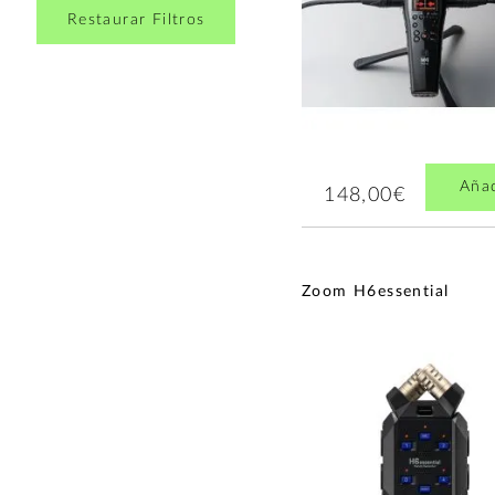
Restaurar Filtros
Aña
148,00€
Zoom H6essential