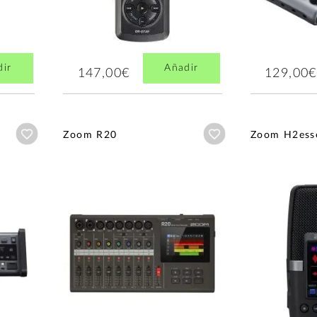
dir
Añadir
147,00€
129,00€
Añadir a wishlist
Añadir a wishlist
Zoom R20
Zoom H2esse